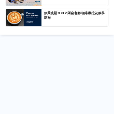
伊萊克斯 X KIM阿金老師 咖啡機拉花教學
課程