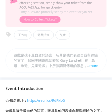
After registration, simply show your ticket from the
ACCUPASS App for quick entry.
Entry rules are primarily set by the event organizer.
How to Collect Tickets?
工作坊
遊戲治療
兒童
遊戲是孩子最自然的語言，玩具是他們表達自我與經驗
的文字，如同美國遊戲治療師 Gary Landreth 在「鳥
飛、魚遊、兒童遊戲」中所強調與傳遞的訊息，進入兒
...
more
童的遊戲是理解孩子內在世界的關鍵媒介。 透過允許
孩子以他們最擅長的語言與文字玩出他們在生活經驗中
的感受、想法與行為反應，引領陪伴者與專業人員進入
孩子的內在經驗；藉由提供與維持促進兒童成長的環境
Event Introduction
氛圍，同時傳遞對孩子的了解、接納及信念，供給促成
孩子最佳發展與成長的養分。
👉報名網址：
https://reurl.cc/RdRkLG
遊戲是孩子最自然的語言，玩具是他們表達自我與經驗的文字，