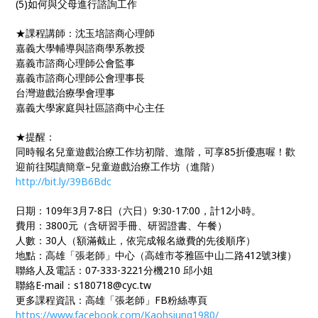
(5)如何與父母進行諮詢工作
★課程講師：沈玉培諮商心理師
嘉義大學輔導與諮商學系教授
嘉義市諮商心理師公會監事
嘉義市諮商心理師公會理事長
台灣遊戲治療學會理事
嘉義大學家庭與社區諮商中心主任
★提醒：
同時報名兒童遊戲治療工作坊初階、進階，可享85折優惠喔！歡
迎前往閱讀簡章–兒童遊戲治療工作坊（進階）
http://bit.ly/39B6Bdc
日期：109年3月7-8日（六日）9:30-17:00，計12小時。
費用：3800元（含研習手冊、研習證書、午餐）
人數：30人（額滿截止，依完成報名繳費的先後順序）
地點：高雄「張老師」中心（高雄市苓雅區中山二路412號3樓）
聯絡人及電話：07-333-3221分機210 邱小姐
聯絡E-mail：s180718@cyc.tw
更多課程資訊：高雄「張老師」FB粉絲專頁
https://www.facebook.com/Kaohsiung1980/