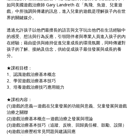
如同美國遊戲治療師 Gary Landreth 在「鳥飛、魚遊、兒童遊
戲」中所強調與傳遞的訊息，進入兒童的遊戲是理解孩子內在世
界的關鍵媒介。
透過允許孩子以他們最擅長的語言與文字玩出他們在生活經驗中
的感受、想法與行為反應，引領陪伴者與專業人員進入孩子的內
在經驗；藉由提供與維持促進兒童成長的環境氛圍，同時傳遞對
孩子的了解、接納及信念，供給促成孩子最佳發展與成長的養
分。
★課程目標：
1、認識遊戲治療基本概念
2、學習遊戲治療基本技巧
3、培養遊戲治療技巧應用能力
★課程內容：
(1)遊戲的意義—遊戲在兒童發展的功能與意義、兒童發展與遊戲
治療之關聯
(2)遊戲治療基本概念—遊戲治療之發展與理論
(3)遊戲治療基本技巧（追蹤、反映、回歸責任權、鼓勵、設限）
(4)遊戲治療歷程常見問題與建議回應