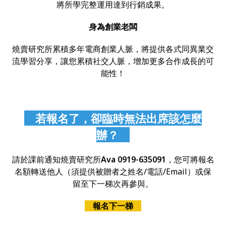
將所學完整運用達到行銷成果。
身為創業老闆
燒賣研究所累積多年電商創業人脈，將提供各式同異業交
流學習分享，讓您累積社交人脈，增加更多合作成長的可
能性！
若報名了，卻臨時無法出席該怎麼
辦？
請於課前通知燒賣研究所
Ava 0919-635091
，您可將報名
名額轉送他人（須提供被贈者之姓名/電話/Email）或保
留至下一梯次再參與。
報名下一梯