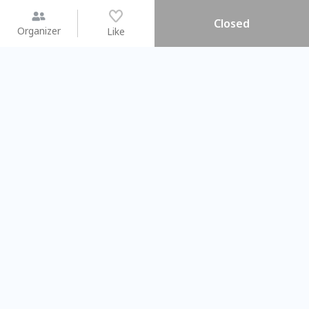
Closed
Organizer
Like
You may like
2026.08.15 (Sat) - 08.22 (Sat)
2026.08.15 (Sat) - 0
【親子手作體驗】哈東派對！
「共織宇宙」
比哈皮、東窩蕊
共織宇宙】 
Taipei City
New Taipei C
#
歡迎新手
1162
11
#
植物生態瓶