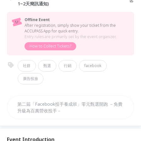
1~2天簡訊通知)
Offline Event
After registration, simply show your ticket from the
ACCUPASS App for quick entry.
Entry rules are primarily set by the event organizer.
How to Collect Tickets?
社群
甄選
行銷
facebook
廣告投放
第二屆「Facebook投手養成班」零元甄選開跑 －免費
升級為百萬營收投手－
Event Introduction