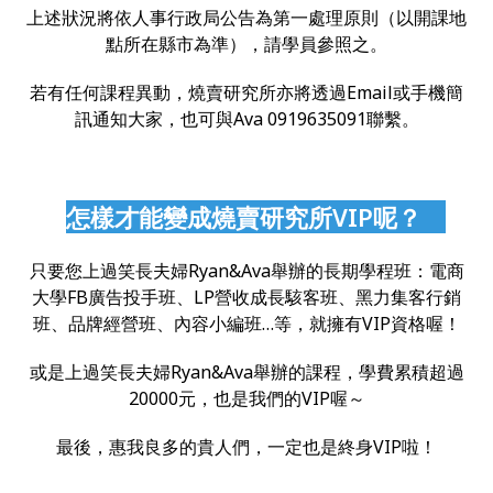
上述狀況將依人事行政局公告為第一處理原則（以開課地
點所在縣市為準），請學員參照之。
若有任何課程異動，燒賣研究所亦將透過Email或手機簡
訊通知大家，也可與Ava 0919635091聯繫。
怎樣才能變成燒賣研究所VIP呢？
只要您上過笑長夫婦Ryan&Ava舉辦的長期學程班：電商
大學FB廣告投手班、LP營收成長駭客班、黑力集客行銷
班、品牌經營班、內容小編班…等，就擁有VIP資格喔！
或是上過笑長夫婦Ryan&Ava舉辦的課程，學費累積超過
20000元，也是我們的VIP喔～
最後，惠我良多的貴人們，一定也是終身VIP啦！