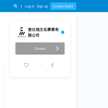
Log in
Sign up
Create Event
曾仕強文化事業有
限公司
3/18 (三) #第315期《一日易經
Closed
班》課程，6小時教你如何讀懂易
經。
2020.03.18 (Wed) 10:00 - 16:00
(GMT+8)