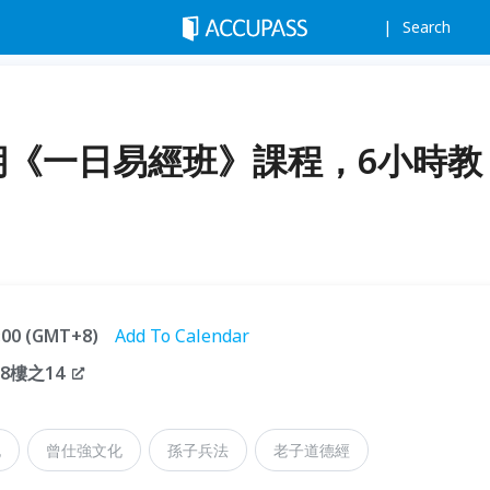
Search
第315期《一日易經班》課程，6小時教
6:00 (GMT+8)
Add To Calendar
8樓之14
記
曾仕強文化
孫子兵法
老子道德經