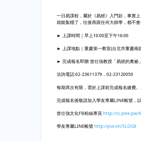
一日易課程，屬於《易經》入門款，事實上
就能紮穩了，往後再跟任何大師學，都不會
► 上課時間｜早上10:00至下午16:00
► 上課地點｜重慶第一教室(台北市重慶南路一
► 完成報名即贈 曾仕強教授「易經的奧祕
洽詢電話:02-23611379，02-23120050
每期席次有限，需於上課前完成報名繳費。
完成報名後敬請加入學友專屬LINE帳號，
曾仕強文化FB粉絲專頁
http://sc.piee.pw
學友專屬LINE帳號
http://pse.im/5LDG8