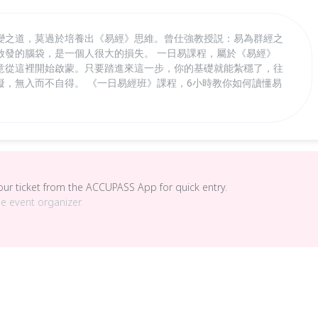
變之道，莫過於培養出《易經》思維。曾仕強教授説：易為群經之
啟發的腦袋，是一個人很大的損失。 一日易課程，屬於《易經》
意從這裡開始啟蒙。只要踏進來這一步，你的基礎就能紮穩了，往
礙，無入而不自得。 《一日易經班》課程，6小時教你如何讀懂易
your ticket from the ACCUPASS App for quick entry.
he event organizer.