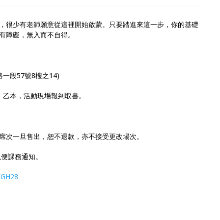
，很少有老師願意從這裡開始啟蒙。只要踏進來這一步，你的基礎
有障礙，無入而不自得。
段57號8樓之14)
」乙本，活動現場報到取書。
席次一旦售出，恕不退款，亦不接受更改場次。
以便課務通知。
/KGH28