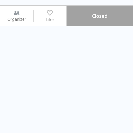
Closed
Organizer
Like
You may like
2026.08.15 (Sat) - 08.22 (Sat)
2026.08.15 (Sat) - 0
【親子手作體驗】哈東派對！
「共織宇宙」
比哈皮、東窩蕊
共織宇宙】 
Taipei City
New Taipei C
#
歡迎新手
951
9
#
植物生態瓶