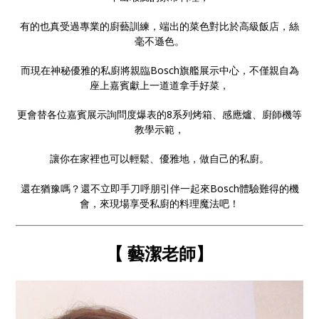
有的也真受過專業的廚藝訓練，端出的菜色對比於高級飯店，絲
毫不遜色。
而現在神秘優雅的私廚將親臨Bosch旗艦展示中心，不僅親自為
座上嘉賓獻上一道道拿手好菜，
更會替各位嘉賓展示詢問度爆表的8系列烤箱、感應爐、廚師機等
教學示範，
讓你在家裡也可以輕鬆、優雅地，做自己的私廚。
還在猶豫嗎？還不立即手刀呼朋引伴一起來Bosch體驗難得的機
會，來現場享受私廚的料理魔法吧！
【 藝潔
老師
】