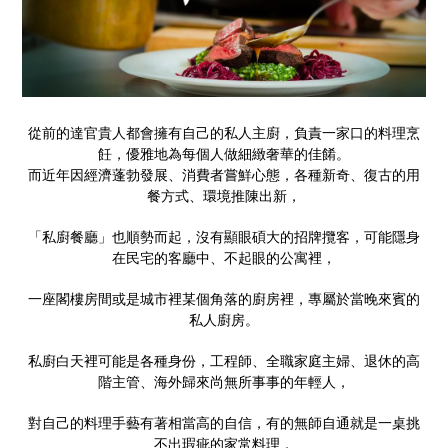
從前的達官貴人都會擁有自己的私人主廚，負責一家口的料理烹
飪，優雅地為每個人做細緻奢華的佳餚。
而近年因經濟蓬勃發展、消費者嘗鮮心態，各種新奇、復古的用
餐方式、環境推陳出新，
「私廚餐廳」也順勢而起，沒有顯眼碩大的招牌攬客，可能隱身
在民宅的客廳中、不起眼的公寓裡，
一座閣樓房間或是城市裡某個角落的廚房裡，專屬於當晚來賓的
私人廚房。
私廚白天裡可能是各種身份，工程師、全職家庭主婦、退休的高
階主管、海外歸來尚無所事事的年輕人，
對自己的料理手藝有著相當高的自信，有的無師自通就是一桌挑
不出瑕疵的家常料理，