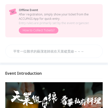
Offline Event
After registration, simply show your ticket from the
ACCUPASS App for quick entry.
Entry rules are primarily set by the event organizer.
How to Collect Tickets?
平常一位難求的藝潔老師就在天菜縱貫線～～～
Event Introduction