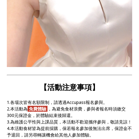
【活動注意事項】
1.各場次皆有名額限制，請透過Accupass報名參與。
2.本活動為
免費體驗
，為避免食材浪費，參與者報名時須繳交
300元保證金，於體驗結束後歸還。
3.為維護公平性與上課品質，本活動不歡迎攜伴參與，敬請見諒！
4.本活動食材皆為提前採購，保若報名參加後無法出席，保證金不
予退回，請另尋轉讓機會給其他人參加體驗。