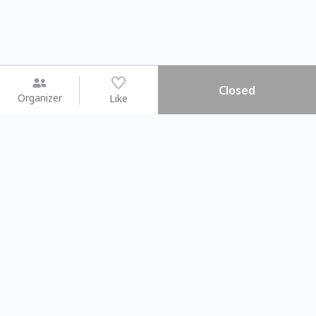
Closed
Organizer
Like
You may like
2026.08.15 (Sat) - 08.22 (Sat)
2026.08.15 (Sat) - 08.
【親子手作體驗】哈東派對！
「共織宇宙」
比哈皮、東窩蕊
共織宇宙】 七