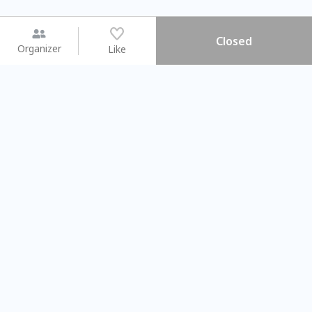
Closed
Organizer
Like
You may like
2026.08.15 (Sat) - 08.22 (Sat)
2026.08.15 (Sat) - 08.
【親子手作體驗】哈東派對！
「共織宇宙」
比哈皮、東窩蕊
共織宇宙】 七
Taipei City
New Taipei Ci
#
歡迎新手
755
6
#
植物生態瓶