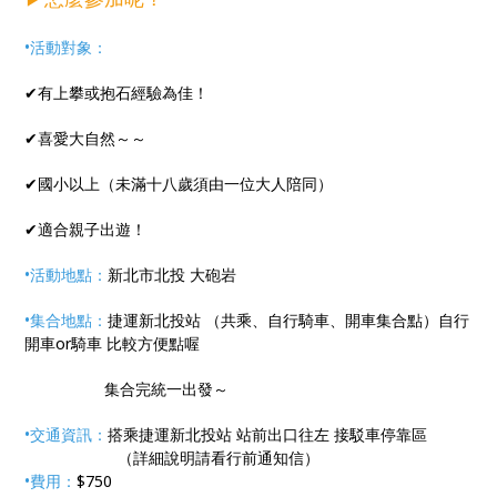
•活動對象：
✔有上攀或抱石經驗為佳！
✔喜愛大自然～～
✔國小以上（未滿十八歲須由一位大人陪同）
✔適合親子出遊！
•活動地點：
新北市北投 大砲岩
•集合地點：
捷運新北投站 （共乘、自行騎車、開車集合點）自行
開車or騎車 比較方便點喔
集合完統一出發～
•交通資訊：
搭乘捷運新北投站 站前出口往左 接駁車停靠區
（詳細說明請看行前通知信）
•費用：
$750