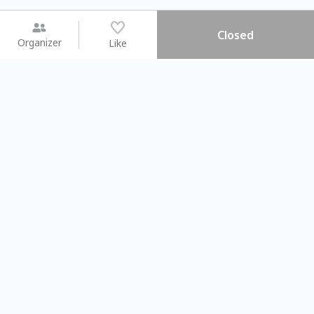
Closed
Organizer
Like
You may like
2026.08.15 (Sat) - 08.22 (Sat)
2026.08.15 (Sat) - 08
【親子手作體驗】哈東派對！
「共織宇宙」
比哈皮、東窩蕊
共織宇宙】 七
Taipei City
New Taipei C
#
歡迎新手
1009
9
#
植物生態瓶