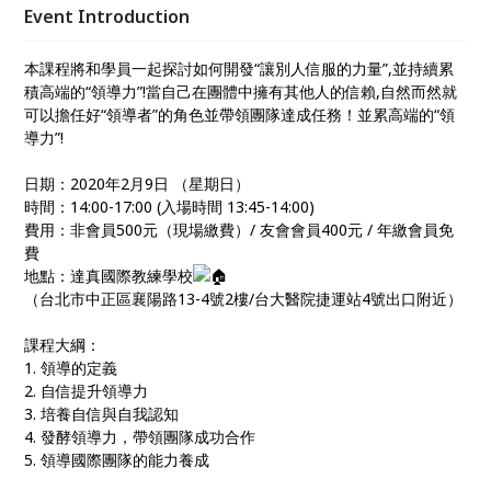
Event Introduction
本課程將和學員一起探討如何開發“讓別人信服的力量”,並持續累
積高端的“領導力”!當自己在團體中擁有其他人的信賴,自然而然就
可以擔任好“領導者”的角色並帶領團隊達成任務！並累高端的“領
導力”!
日期：2020年2月9日 （星期日）
時間：14:00-17:00 (入場時間 13:45-14:00)
費用：非會員500元（現場繳費）/ 友會會員400元 / 年繳會員免
費
地點：達真國際教練學校
（台北市中正區襄陽路13-4號2樓/台大醫院捷運站4號出口附近）
課程大綱：
1. 領導的定義
2. 自信提升領導力
3. 培養自信與自我認知
4. 發酵領導力，帶領團隊成功合作
5. 領導國際團隊的能力養成