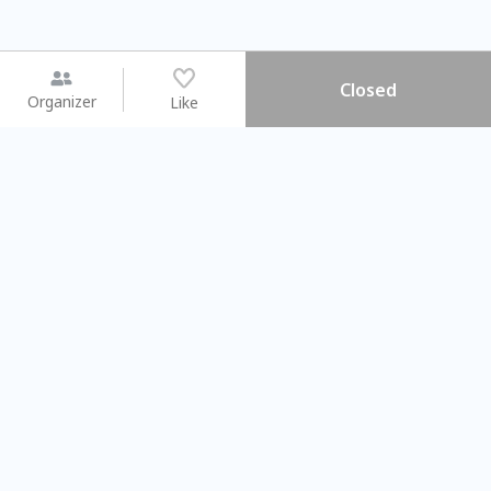
Closed
Organizer
Like
You may like
2026.08.15 (Sat) - 08.22 (Sat)
2026.08.15 (Sat) - 08.
【親子手作體驗】哈東派對！
「共織宇宙」
比哈皮、東窩蕊
共織宇宙】 七
Taipei City
New Taipei Ci