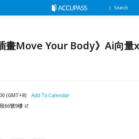
Search
ove Your Body》Ai向量
1:00 (GMT+8)
Add To Calendar
66號9樓