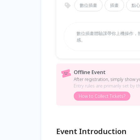
數位插畫
插畫
點
數位插畫體驗課帶你上機操作，
感。
Offline Event
After registration, simply show 
Entry rules are primarily set by t
How to Collect Tickets?
Event Introduction