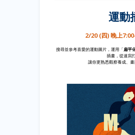
運動
2/20 (四) 晚上7:
搜尋並參考喜愛的運動圖片，運⽤「
扁平
插畫，從速寫
讓你更熟悉觀察養成、畫