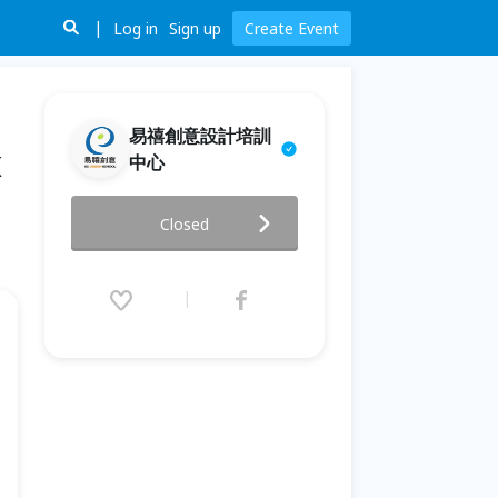
Log in
Sign up
Create Event
易禧創意設計培訓
x
中心
易禧創意｜《運動插畫Move
Closed
Your Body》Ai向量x扁平式數位
插畫
2020.02.20 (Thu) 19:00 - 21:00
(GMT+8)