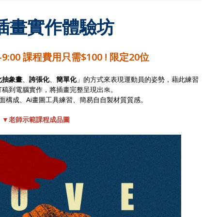
插畫實作體驗坊
00-9:00 課程費用只需$100 ! 限定20位
化抽象畫
、
誇張化
、
簡單化
」的方式來表現運動員的姿勢，藉此練習
打稿到電腦實作，將插畫完整呈現出來。
⾯構成、Ai畫圖⼯具練習、簡易⾃自製材質質感。
▼老師示範課程成品圖