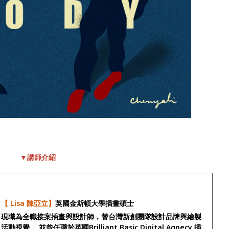
▼講師介紹
【 Lisa 陳亞立】
英國金斯頓大學插畫碩士
現職為全職接案插畫與設計師，替台灣新創團隊設計品牌與繪製
活動視覺， 並曾任職於英國Brilliant Basic Digital Agnecy 插