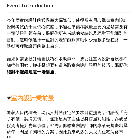
通過的就是你，那麼到底該怎麼準備才能夠順利取得證
Event Introduction
照呢?
今年度室內設計的通過率大幅降低，使得所有用心準備室內設計
證照考試的學員們心慌慌，不過在準備考試最重要的還是需要有
一盞明燈引領在前，提醒你所有考試的秘訣以及絕對不能踩到的
雷點，這時候選擇一位對的老師能夠幫助你少走很多冤枉路，一
路朝著獲取證照的路上前進。
如果你需要提升繪圖技巧卻求助無門，想要往室內設計發展卻不
知從何開始，抑或是想要知道考取室內設計證照的技巧，那麼你
絕對不能錯過這一場講座
。
⭐
室內設計業前景
隨著人口的增長，現代人對於住宅的要求日益提高，俗語說「房
子有價，裝潢無價」，無論是為了自住堤身房屋功能性，亦或是
投資者提升房屋價值，都需要仰賴室內設計師的專業去規畫出屬
於每一間屋子獨特的方案，因此愈來愈多的人投入住宅裝修市