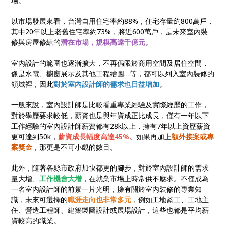
場。
以市場發展來看，台灣自用住宅率約88%，住宅存量約800萬戶，
其中20年以上老舊住宅率約73%，將近600萬戶，是未來室內裝
修與房屋修繕的
潛在市場，規模高達千億元
。
室內設計的範圍也逐漸擴大，不再侷限於商用空間及居住空間，
像是水電、櫥窗展示及其他工程繪圖…等，都可以列入室內裝修的
領域裡，因此
對於室內設計師的需求也日益增加
。
一般來說，室內設計師是比較看重專業經驗及實際經歷的工作，
對於學歷要求較低，薪資也是與年資成正比成長，僅有一年以下
工作經驗的室內設計師薪資都有28k以上，擁有7年以上資歷薪資
更可達到50k，
薪資成長幅度高達45%
。如果再加上
額外接案或專
案獎金
，那更是不可小覷的數目。
此外，隨著各縣市政府加快都更的腳步，對於室內設計師的需求
量大增、
工作機會大增
，在就業市場上時常供不應求。不僅成為
一名室內設計師的前景一片光明，擁有關於室內裝修的專業知
識，未來可選擇的
職涯走向也非常多元
，例如工地監工、工地主
任、營造工程師、建築製圖設計或展場設計，這些也都是平均薪
資較高的職業。