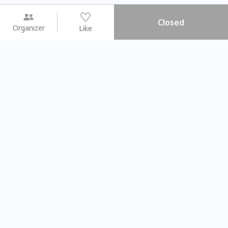
Closed
Organizer
Like
You may like
2026.08.15 (Sat) - 08.22 (Sat)
2026.08.15 (Sat) - 08
【親子手作體驗】哈東派對！
「共織宇宙」
比哈皮、東窩蕊
共織宇宙】 七
Taipei City
New Taipei C
#
歡迎新手
1144
11
#
植物生態瓶