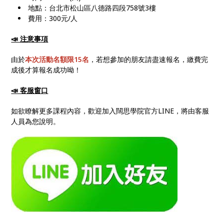
地點：台北市松山區八德路四段758號3樓
費用：300元/人
📣 注意事項
由於
本次活動名額限15名
，若想參加的朋友請盡速報名，繳費完
成後才算報名成功呦！
📣 客服窗口
如欲瞭解更多課程內容，歡迎加入闊思學院官方LINE，將由客服
人員為您說明。