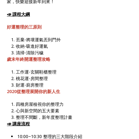
家，快樂迎接新年到來！
📣 課程大綱
好運整理的三原則
丟棄-將壞運氣丟到門外
收納-吸進好運氣
清掃-清除污穢
歲末年終開運整理攻略
工作運-玄關鞋櫃整理
桃花運-房間整理
財運-廚房整理
2020
從整理展開你的新人生
四種房屋檢視你的整理力
心與新空間的五大要素
整理不間斷，新年度整理計畫
📣 講座流程
10:00~10:30 整理的三大階段介紹