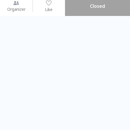
Closed
Organizer
Like
You may like
2026.08.15 (Sat) - 08.22 (Sat)
2026.08.15 (Sat) - 08
【親子手作體驗】哈東派對！
「共織宇宙」
比哈皮、東窩蕊
共織宇宙】 七
Taipei City
New Taipei C
#
歡迎新手
1129
11
#
植物生態瓶