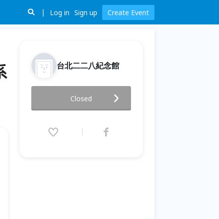
Log in
Sign up
Create Event
台北二二八紀念館
系
「讓沉默綻放：228國際人權展
Closed
—濟州4．3」特展系列活動「琉
璃珠拼貼杯墊」
2020.01.18 (Sat) 15:00 - 16:00
(GMT+8)