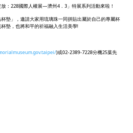
放：228國際人權展—濟州4．3」特展系列活動來啦！
貼杯墊」，邀請大家用琉璃珠一同拼貼出屬於自己的專屬杯
杯墊，也將和平的祈福融入生活美學!
morialmuseum.gov.taipei/
)或02-2389-7228分機25葉先