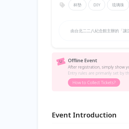
杯墊
DIY
琉璃珠
由台北二二八紀念館主辦的「讓沉
Offline Event
After registration, simply show 
Entry rules are primarily set by t
How to Collect Tickets?
Event Introduction