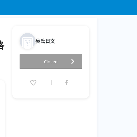
吳氏日文
格
【座談會】2020春節學會閱讀日
Closed
本網站+一次就合格2020-7月日
檢N2
2019.12.28 (Sat) 13:00 - 21:00
(GMT+8)