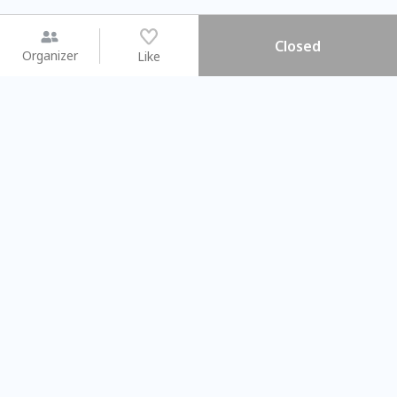
Closed
Organizer
Like
You may like
2026.08.15 (Sat) - 08.22 (Sat)
2026.08.15 (Sat) - 0
【親子手作體驗】哈東派對！
「共織宇宙」
比哈皮、東窩蕊
共織宇宙】 
Taipei City
New Taipei C
#
歡迎新手
1165
11
#
植物生態瓶