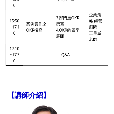
0
企業策
3.部門層OKR
15:50
略 經營
案例實作之
撰寫
~17:1
顧問
OKR撰寫
4.OKR的四季
0
王星威
展開
老師
17:10
~17:3
Q&A
0
【講師介紹】