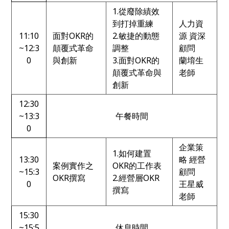
1.從廢除績效
到打掉重練
人力資
11:10
面對OKR的
2.敏捷的動態
源 資深
~12:3
顛覆式革命
調整
顧問
0
與創新
3.面對OKR的
蘭堉生
顛覆式革命與
老師
創新
12:30
~13:3
午餐時間
0
企業策
1.如何建置
13:30
略 經營
案例實作之
OKR的工作表
~15:3
顧問
OKR撰寫
2.經營層OKR
0
王星威
撰寫
老師
15:30
~15:5
休息時間