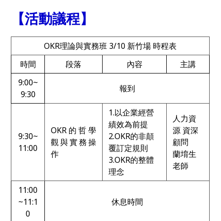
【活動議程】
OKR理論與實務班 3/10 新竹場 時程表
時間
段落
內容
主講
9:00~
報到
9:30
1.以企業經營
人力資
績效為前提
OKR的哲學
源 資深
9:30~
2.OKR的非顛
觀與實務操
顧問
11:00
覆訂定規則
作
蘭堉生
3.OKR的整體
老師
理念
11:00
~11:1
休息時間
0