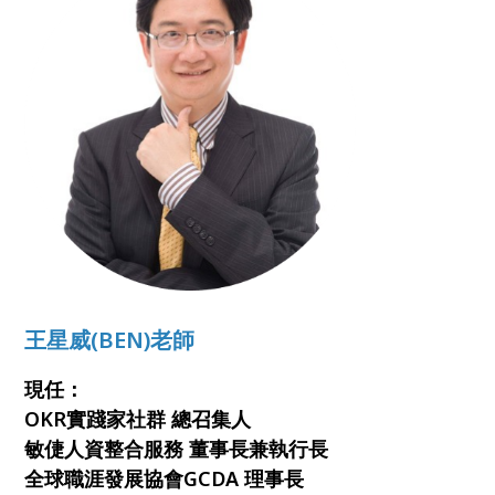
王星威(BEN)老師
現任：
OKR實踐家社群 總召集人
敏倢人資整合服務 董事長兼執行長
全球職涯發展協會GCDA 理事長