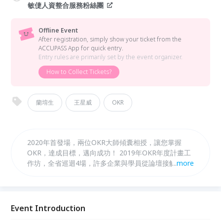
敏倢人資整合服務粉絲團
Offline Event
After registration, simply show your ticket from the
ACCUPASS App for quick entry.
Entry rules are primarily set by the event organizer.
How to Collect Tickets?
蘭堉生
王星威
OKR
2020年首發場，兩位OKR大師傾囊相授，讓您掌握
OKR，達成目標，邁向成功！ 2019年OKR年度計畫工
作坊，全省巡迴4場，許多企業與學員從論壇接觸、認
...
more
知OKR核心觀念後，再透過工作坊鑽研與實作，進一步
了解OKR在企業實務推動上的步驟與作法。 OKR大師
們在新竹場將讓企業真正認知到OKR的價值，幫助企業
在新的一年，透過實踐OKR，讓企業達到成功的目標！
Event Introduction