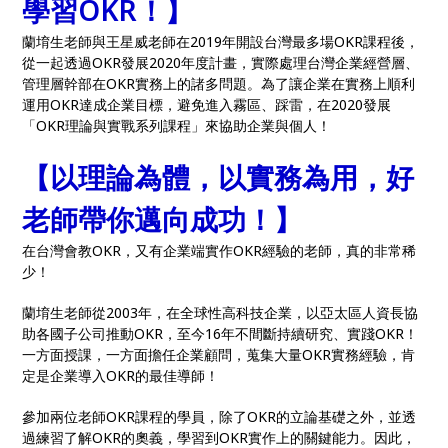
學習OKR！】
蘭堉生老師與王星威老師在2019年開設台灣最多場OKR課程後，
從一起透過OKR發展2020年度計畫，實際處理台灣企業經營層、
管理層幹部在OKR實務上的諸多問題。為了讓企業在實務上順利
運用OKR達成企業目標，避免進入霧區、踩雷，在2020發展
「OKR理論與實戰系列課程」來協助企業與個人！
【以理論為體，以實務為用，好
老師帶你邁向成功！】
在台灣會教OKR，又有企業端實作OKR經驗的老師，真的非常稀
少！
蘭堉生老師從2003年，在全球性高科技企業，以亞太區人資長協
助各國子公司推動OKR，至今16年不間斷持續研究、實踐OKR！
一方面授課，一方面擔任企業顧問，蒐集大量OKR實務經驗，肯
定是企業導入OKR的最佳導師！
參加兩位老師OKR課程的學員，除了OKR的立論基礎之外，並透
過練習了解OKR的奧義，學習到OKR實作上的關鍵能力。因此，