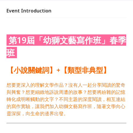
即贈 2020台北國際書展門票（2張/班），報名時請務
必填寫收件地址！**
Event Introduction
第19屆「幼獅文藝寫作班」春季
班
【小說關鍵詞】+【類型非典型】
想要更深入的理解文學作品？沒有人一起分享閱讀的驚奇
與興奮？想更細緻地訴說周遭的故事？想要將紛雜的記憶
轉化成明晰觸動的文字？不同主題的深度閱讀，相互連結
的寫作實驗，讓我們加入幼獅文藝寫作班，隨著文學向心
靈深探，向生命的邊界出發。