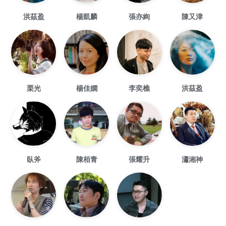
洪茲盈
楊凱麟
張亦絢
陳又津
栗光
楊佳嫻
李奕樵
洪茲盈
臥斧
陳栢青
張耀升
瀟湘神