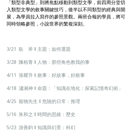
「類型非典型」則將焦點移動到類型文學，前四周分堂切
入類型文學的敘事關鍵技巧，後半以不同類型的經典與開
展，為學員拉入寫作的參照景觀。兩班合報的學員，將可
同時領略參照，小說世界的繁複深刻。
3/21 臥 斧 ‖ 主題：如何選題
3/28 陳栢青 ‖ 人物：那些角色教我的事
4/11 張耀升 ‖ 敘事：好故事，好敘事
4/18 瀟湘神 ‖ 命題：「知識在地化：探索記憶奇幻術」
4/25 寵物先生 ‖ 危險的日常：推理
5/16 朱和之 ‖ 時間的思維：歷史
5/23 游善鈞 ‖ 知識與幻景：科幻