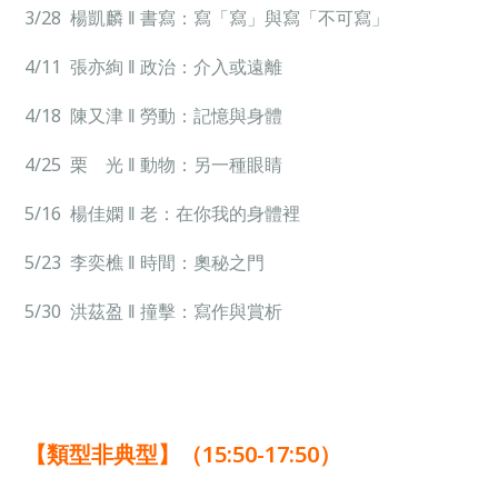
3/28 楊凱麟 ‖ 書寫：寫「寫」與寫「不可寫」
4/11 張亦絢 ‖ 政治：介入或遠離
4/18 陳又津 ‖ 勞動：記憶與身體
4/25 栗 光 ‖ 動物：另一種眼睛
5/16 楊佳嫻 ‖ 老：在你我的身體裡
5/23 李奕樵 ‖ 時間：奧秘之門
5/30 洪茲盈 ‖ 撞擊：寫作與賞析
【
類型非典型
】（15:50-17:50）