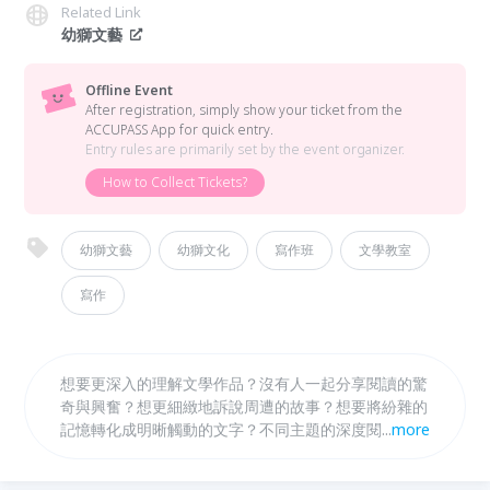
Related Link
幼獅文藝
Offline Event
After registration, simply show your ticket from the
ACCUPASS App for quick entry.
Entry rules are primarily set by the event organizer.
How to Collect Tickets?
幼獅文藝
幼獅文化
寫作班
文學教室
寫作
想要更深入的理解文學作品？沒有人一起分享閱讀的驚
奇與興奮？想更細緻地訴說周遭的故事？想要將紛雜的
記憶轉化成明晰觸動的文字？不同主題的深度閱讀，相
...
more
互連結的寫作實驗，讓我們加入幼獅文藝寫作班，隨著
文學向心靈深探，向生命的邊界出發。 **1/31前報名