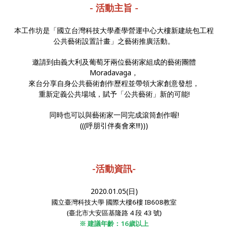
- 活動主旨 -
本工作坊是「國立台灣科技大學產學營運中心大樓新建統包工程
公共藝術設置計畫」之藝術推廣活動。
邀請到由義大利及葡萄牙兩位藝術家組成的藝術團體
Moradavaga，
來台分享自身公共藝術創作歷程並帶領大家創意發想，
重新定義公共場域，賦予「公共藝術」新的可能!
同時也可以與藝術家一同完成滾筒創作喔!
(((呼朋引伴奏會來!!!)))
-活動資訊-
2020.01.05(日)
國立臺灣科技大學
國際大樓6樓 IB608教室
(臺北市大安區基隆路 4
段
43
號)
※ 建議年齡：16歲以上