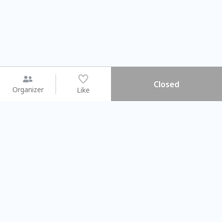
Closed
Organizer
Like
You may like
2026.08.15 (Sat) - 08.22 (Sat)
2026.08.15 (Sat) - 0