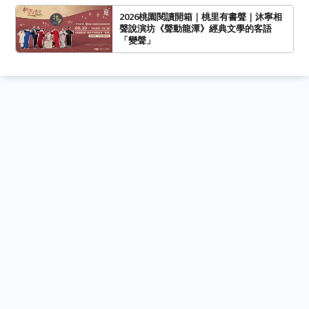
2026桃園閱讀開箱｜桃里有書聲｜沐寧相
聲說演坊《聲動龍潭》經典文學的客語
「變聲」