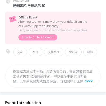
Related Link
戀戀未來‧幸福到來
Offline Event
After registration, simply show your ticket from the
ACCUPASS App for quick entry.
Entry rules are primarily set by the event organizer.
How to Collect Tickets?
交友
約會
交換禮物
聖誕節
聯誼
歡迎致力於追求幸福、勇於表現自我，卻苦無交友管道
之優質男女 透過戀戀未來，尋找生命中的志明與春
嬌。以午茶聚會方式換桌聯誼， 活動會中有互動遊
...
more
戲，讓您有更多機會瞭解對方哦！ p.s：現場備有餐點
與飲品無限暢飲歐^^【重要】 在最特別的聖誕節前
夕，送上自己精心準備的小禮物 用心意來表示我對你
(妳)的在乎，也許今年的聖誕節是我們第一次約會的日
Event Introduction
期 當天還會有意想不到的驚喜放送，電影票卷、西提