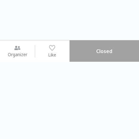
Closed
Organizer
Like
You may like
2026.08.15 (Sat) - 08.22 (Sat)
2026.08.15 (Sat) - 08.