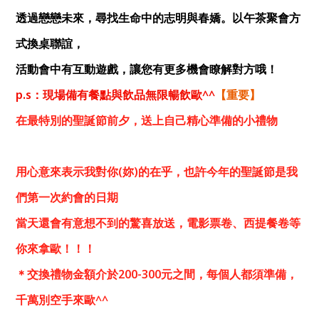
透過
戀戀未來
，尋找生命中的志明與春嬌。以午茶聚會方
式換桌聯誼，
活動會中有互動遊戲，讓您有更多機會瞭解對方哦！
p.s：現場備有餐點與飲品無限暢飲歐^^
【重要】
在最特別的聖誕節前夕，送上自己精心準備的小禮物
用心意來表示我對你(妳)的在乎，也許今年的聖誕節是我
們第一次約會的日期
當天還會有意想不到的驚喜放送，電影票卷、西提餐卷等
你來拿歐！！！
＊交換禮物金額介於200-300元之間，每個人都須準備，
千萬別空手來歐^^