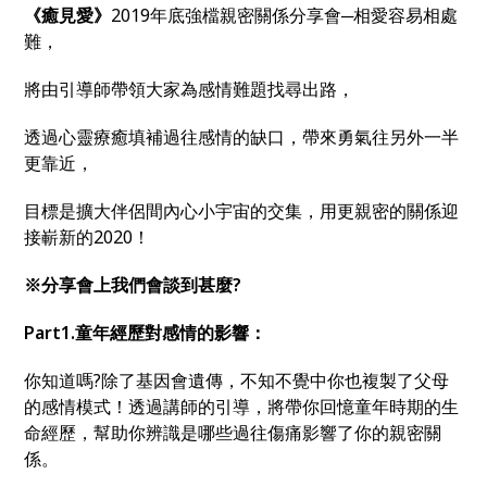
《癒見愛》
2019
年底強檔親密關係分享會
─
相愛容易相處
難，
將由引導師帶領大家為感情難題找尋出路，
透過心靈療癒填補過往感情的缺口，帶來勇氣往另外一半
更靠近，
目標是擴大伴侶間內心小宇宙的交集，用更親密的關係迎
接嶄新的
2020
！
※
分享會上我們會談到甚麼
?
Part1.
童年經歷對感情的影響：
你知道嗎
?
除了基因會遺傳，不知不覺中你也複製了父母
的感情模式！透過講師的引導，將帶你回憶童年時期的生
命經歷，幫助你辨識是哪些過往傷痛影響了你的親密關
係。