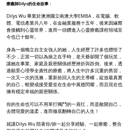
療癒師Dilys的生命故事
：
Dilys Wu 畢業於澳洲國立南澳大學EMBA，在電腦、軟
體、電信產業共八年，在金融業服務十五年，後來因緣際
會接觸到心靈世界，進而一頭鑽進入心靈療癒課程領域至
今也已十餘年。
身為一個獨立自主女強人的她，人生經歷了許多也體悟了
不少，正當一切以為操之在手時，老天爺卻開了個玩笑，
讓她在事業、家庭及親密關係經歷挫折與跌倒。後來，透
過願景心理學全責性的療癒，將人生中許多沉重的舊習，
一次又一次的洗滌，重新拾回人生的主導權，綻放最真實
的自己，蛻變成接受愛並在生命中展翅閃耀，而且現在也
擁有穩定幸福的親密關係。
你的生命也可以不用單打獨鬥的一肩扛，而是敞開自己，
去體現愛的溫柔，進而徹底翻轉自己的人生！
就讓Dilys Wu 陪著你/妳一起分享經驗、一起療癒，整合