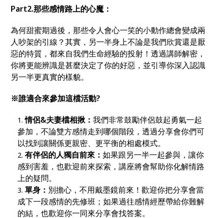
Part2.
那些感情路上的心魔：
為何甜蜜期過後，那些令人會心一笑的小動作總會變成兩
人吵架的引線？其實，另一半身上不論是我們欣賞還是厭
惡的特質，都來自我們生命經驗的投射！透過講師解密，
你將更能辨識是甚麼決定了你的好惡，並引導你深入認識
另一半更真實的樣貌。
※
誰適合來參加這檔活動
?
情侶
&
夫妻檔相揪：
我們非常鼓勵伴侶鼓起勇氣一起
參加，不論雙方感情走到哪個階段，透過分享會你們可
以找到讓關係更親密、更平衡的相處模式。
有伴侶的人獨自前來：
如果跟另一半一起參與，讓你
感到害羞，也歡迎前來探索，講座將會幫助你化解情路
上的疑問。
單身：
別擔心，不用戴墨鏡前來！歡迎你把分享會當
成下一段感情的先修班；如果過往感情經歷帶給你難解
的結，也歡迎你一同來分享會找答案。