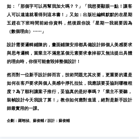
如：「那個字可以再幫我加大嗎？？」「我想要顯眼一點！讓客
人可以遠遠就看得到這本書！」又如：出版社編輯默默的在星期
五趕在下班時間前給你資料，然後跟你說「星期一我就要因為
（數個理由）⋯⋯」
設計需要邏輯鋪陳的，畫面鋪陳安排都具備設計師個人美感要求
與思考邏輯，當業主不滿意某個元素要求拿掉卻又無法提出具體
的理由時，
你很可能會毀掉整個設計！
然而對一位新手設計師而言，技術問題尤其次要，更重要的還是
如何在客戶要求與個人美感中掙扎拉扯，
我應該要妥協到哪種程
度？為了順利讓案子推行，妥協真的是好事嗎？
「業主不要聽，
裝幀設計今天我說了算！」教你如何應對進退，絕對是新手設計
師最實用的一課。
企劃：羅翊禎、蘇俊輔 /
設計：蘇俊輔