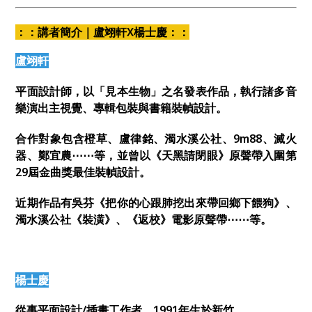
：：講者簡介｜盧翊軒X楊士慶：：
盧翊軒
平面設計師，以「見本生物」之名發表作品，執行諸多音
樂演出主視覺、專輯包裝與書籍裝幀設計。
合作對象包含橙草、盧律銘、濁水溪公社、9m88、滅火
器、鄭宜農⋯⋯等，並曾以《天黑請閉眼》原聲帶入圍第
29屆金曲獎最佳裝幀設計。
近期作品有吳芬《把你的心跟肺挖出來帶回鄉下餵狗》、
濁水溪公社《裝潢》、《返校》電影原聲帶⋯⋯等。
楊士慶
從事平面設計/插畫工作者，1991年生於新竹。