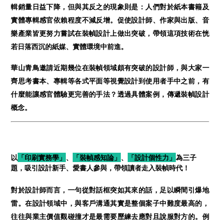
輯銷量日益下降，但與其反之的現象則是：人們對於紙本書籍及
實體專輯感官依賴程度不減反增。促使設計師、作家與出版、音
樂產業皆更努力嘗試在裝幀設計上做出突破，帶領這項技術在恍
若日落西沉的紙媒、實體環境中前進。
華山青鳥邀請近期幾位在裝幀領域頗有突破的設計師，與大家一
齊思考書本、專輯等各式平面等視覺設計到使用者手中之前，有
什麼能讓感官體驗更完善的手法？透過具體案例，傳遞裝幀設計
概念。
以
「印刷實務學」
、
「裝幀感知論」
、
「設計個性力」
為三子
題，吸引設計新手、愛書人參與，帶領讀者走入裝幀時代！
對於設計師而言，一句從對話框突如其來的話，足以瞬間引爆地
雷。在設計領域中，與客戶溝通其實是整個案子中難度最高的，
往往與業主價值觀碰撞才是最需要歷練去應對且說服對方的。例