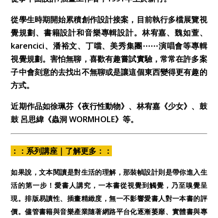
從學生時期開始累積創作設計接案，目前執行多檔展覽視
覺規劃、書籍設計和音樂專輯設計。林宥嘉、魏如萱、
karencici、潘裕文、丁噹、美秀集團⋯⋯演唱會等專輯
視覺規劃。害怕無聊，喜歡有趣嘗試實驗，常常在許多案
子中會刻意的去找出不無聊或是讓這個東西變得更有趣的
方式。
近期作品如徐珮芬《夜行性動物》、林宥嘉《少女》、鼓
鼓 呂思緯《蟲洞 WORMHOLE》等。
：：系列講座｜了解更多：：
如果說，文本閱讀是對生活的理解，那裝幀設計則是帶你進入生
活的第一步！愛書人講究，一本書從視覺到觸覺，乃至嗅覺呈
現。排版易讀性、插畫精緻度，無一不影響愛書人對一本書的評
價。儘管書籍與音樂產業隨著網路平台化逐漸萎靡、實體書與專