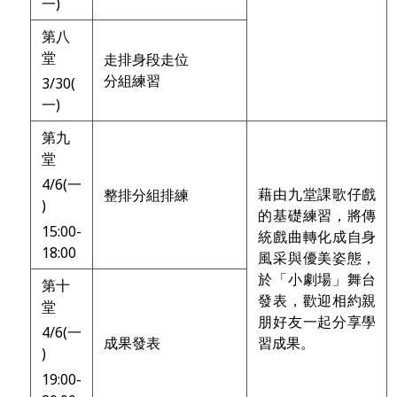
一)
第八
堂
走排身段走位
分組練習
3/30(
一)
第九
堂
4/6(一
藉由九堂課歌仔戲
整排分組排練
)
的基礎練習，將傳
15:00-
統戲曲轉化成自身
18:00
風采與優美姿態，
於「小劇場」舞台
第十
發表，歡迎相約親
堂
朋好友一起分享學
4/6(一
成果發表
習成果。
)
19:00-