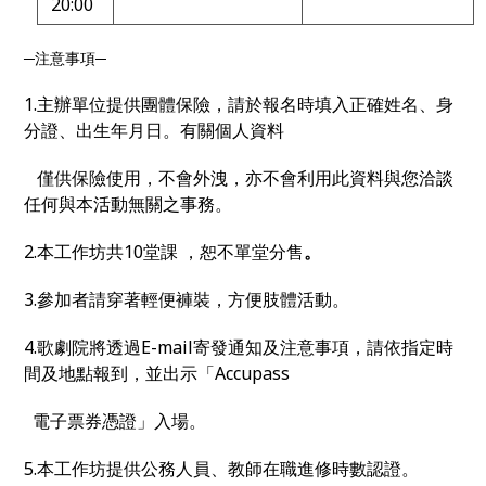
20:00
─注意事項─
1.主辦單位提供團體保險，請於報名時填入正確姓名、身
分證、出生年月日。有關個人資料
僅供保險使用，不會外洩，亦不會利用此資料與您洽談
任何與本活動無關之事務。
2.本工作坊共10堂課 ，恕不單堂分售
。
3.參加者請穿著輕便褲裝，方便肢體活動。
4.歌劇院將透過E-mail寄發通知及注意事項，請依指定時
間及地點報到，並出示「Accupass
電子票券憑證」入場。
5.本工作坊提供公務人員、教師在職進修時數認證。