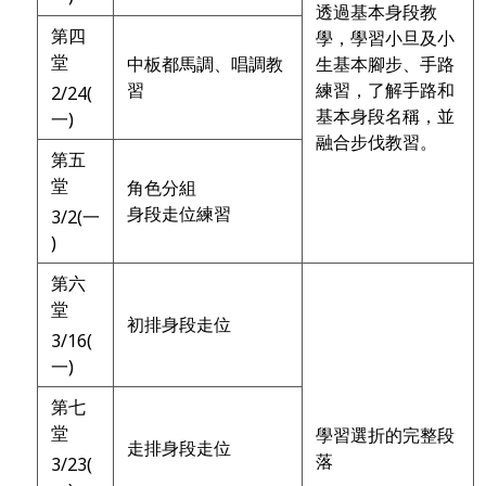
透過基本身段教
第四
學，學習小旦及小
堂
中板都馬調、唱調教
生基本腳步、手路
習
練習，了解手路和
2/24(
基本身段名稱，並
一)
融合步伐教習。
第五
堂
角色分組
身段走位練習
3/2(一
)
第六
堂
初排身段走位
3/16(
一)
第七
堂
學習選折的完整段
走排身段走位
落
3/23(