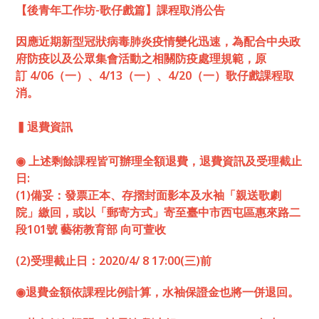
【後青年工作坊-歌仔戲篇】課程取消公告
因應近期新型冠狀病毒肺炎疫情變化迅速，為配合中央政
府防疫以及公眾集會活動之相關防疫處理規範，原
訂 4/06（一）、4/13（一）、4/20（一）歌仔戲課程取
消。
▍退費資訊
◉ 上述剩餘課程皆可辦理全額退費，退費資訊及受理截止
日:
(1)備妥：發票正本、存摺封面影本及水袖「親送歌劇
院」繳回，或以「郵寄方式」寄至臺中市西屯區惠來路二
段101號 藝術教育部 向可萱收
(2)受理截止日：2020/4/ 8 17:00(三)前
◉退費金額依課程比例計算，水袖保證金也將一併退回。