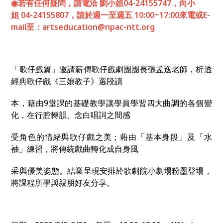
◉若有任何疑問，請電洽 劉小姐04-24155747，向小
姐 04-24155807，請於週一至週五 10:00~17:00來電或E-
mail至：
artseducation@npac-ntt.org
「歌仔戲篇」邀請薪傳歌仔戲劇團團長張孟逸老師，析透
經典歌仔戲《三娘教子》選段讀
本，藉由9堂課的基礎教學讓學員學習四大曲調的各個變
化，在行腔轉韻、念白唱詞之間感
受角色的情緒與歌仔戲之美；藉由「基本身段」及「水
袖」練習，將傳統戲曲轉化成自身風
采與優美姿態。結業呈現安排於歌劇院小劇場粉墨登場，
將課程所學與親朋好友分享。