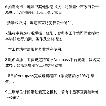
6.如遇颱風、地震或其他緊急狀況，將依臺中市政府公告
為準，若宣佈停止上班上課，當日
活動即取消，延期事宜將另行公告通知。
7.課程中將進行現場攝、錄影，參與本工作坊即同意授權
本場館進行拍攝、製作及公開播送
本工作坊推廣影片及非營利使用。
8.報名與繳、退費規定請遵照Accupass平台規範；報名完
成後，如需退費請於工作坊開始前
8日於Accupass完成退費程序（系統將酌收10%手續
費）。
9.主辦單位保留活動變更之權利，若有未盡事宜得隨時修
正公佈之。