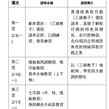
週次
課程名稱
課程簡介
透過經典歌仔戲
《三娘教子》選段
第一
劇本選折：《三娘教
讀本，直接了解歌
堂
子》選段
仔戲的特色與變
讀本定腔、口調練
化，在行腔轉韻、
2/3(一
習、發音練習
念白唱詞之間感受
)
角色的情緒與歌仔
戲之美
第二
慢板都馬調教唱、喀
以《三娘教子》做
堂
仔板教唱
範例，學習四大曲
基本水袖教習（上下
2/10(
調的變化
袖）
一)
第三
七字調（中、快、慢
堂
板教習）
2/17(
身段腳步介紹及教習
一)