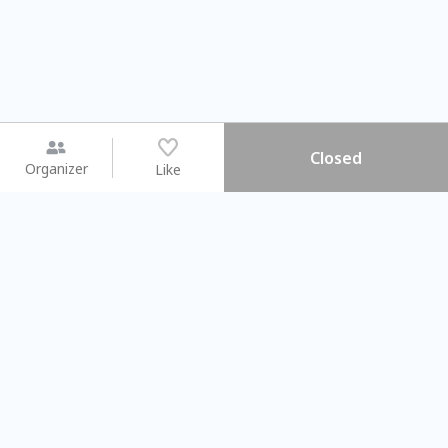
Closed
Organizer
Like
You may like
2026.08.15 (Sat)
2026.08.09 (Sun)