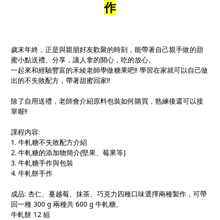
作
歲末年終，正是與親朋好友歡聚的時刻，能帶著自己親手做的甜
蜜小點送禮、分享，讓人拿的開心，吃的放心。
一起來和經驗豐富的禾綾老師學做糖果吧!! 學習在家就可以自己做
出的不失敗配方，帶著甜蜜回家!!
除了自用送禮，老師會介紹原料包裝如何購買，熟練後還可以接
單喔!!
課程內容:
1. 牛軋糖不失敗配方介紹
2. 牛軋糖的添加物簡介(堅果、莓果等)
3. 牛軋糖手作與包裝
4. 牛軋餅手作
成品: 杏仁、蔓越莓、抹茶、巧克力四種口味選擇兩種製作，可帶
回一種 300 g 兩種共 600 g 牛軋糖。
牛軋餅 12 組