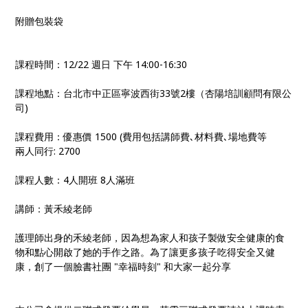
附贈包裝袋
課程時間：12/22 週日 下午 14:00-16:30
課程地點：台北市中正區寧波西街33號2樓（杏陽培訓顧問有限公
司)
課程費用：優惠價 1500 (費用包括講師費､材料費､場地費等
兩人同行: 2700
課程人數：4人開班 8人滿班
講師：黃禾綾老師
護理師出身的禾綾老師，因為想為家人和孩子製做安全健康的食
物和點心開啟了她的手作之路。為了讓更多孩子吃得安全又健
康，創了一個臉書社團 "幸福時刻" 和大家一起分享