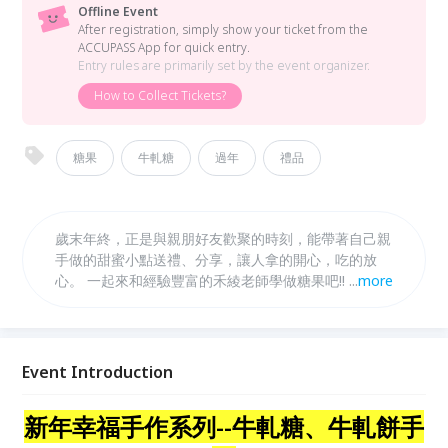
Offline Event
After registration, simply show your ticket from the
ACCUPASS App for quick entry.
Entry rules are primarily set by the event organizer.
How to Collect Tickets?
糖果
牛軋糖
過年
禮品
歲末年終，正是與親朋好友歡聚的時刻，能帶著自己親
手做的甜蜜小點送禮、分享，讓人拿的開心，吃的放
心。 一起來和經驗豐富的禾綾老師學做糖果吧!! 學習在
...
more
家就可以自己做出的不失敗配方，帶著甜蜜回家!! 除了
自用送禮，老師會介紹原料包裝如何購買，熟練後還可
以接單喔!!
Event Introduction
新年幸福手作系列--牛軋糖、牛軋餅手