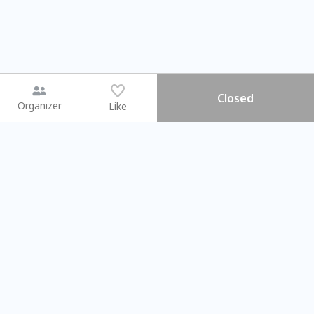
Closed
Organizer
Like
You may like
2026.08.15 (Sat) - 08.22 (Sat)
2026.08.15 (Sat) - 08
【親子手作體驗】哈東派對！
「共織宇宙」