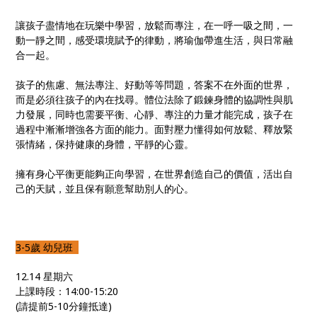
讓孩子盡情地在玩樂中學習，放鬆而專注，在一呼一吸之間，一
動一靜之間，感受環境賦予的律動，將瑜伽帶進生活，與日常融
合一起。
孩子的焦慮、無法專注、好動等等問題，答案不在外面的世界，
而是必須往孩子的內在找尋。體位法除了鍛鍊身體的協調性與肌
力發展，同時也需要平衡、心靜、專注的力量才能完成，孩子在
過程中漸漸增強各方面的能力。面對壓力懂得如何放鬆、釋放緊
張情緒，保持健康的身體，平靜的心靈。
擁有身心平衡更能夠正向學習，在世界創造自己的價值，活出自
己的天賦，並且保有願意幫助別人的心。
3-5歲 幼兒班
12.14 星期六
上課時段：14:00-15:20
(請提前5-10分鐘抵達)