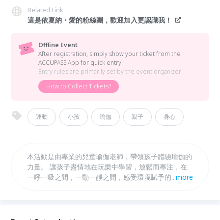
Related Link
這是依夏納・愛的粉絲團，歡迎加入更認識我！
Offline Event
After registration, simply show your ticket from the
ACCUPASS App for quick entry.
Entry rules are primarily set by the event organizer.
How to Collect Tickets?
運動
小孩
瑜伽
親子
身心
本活動是由專業的兒童瑜伽老師，帶領孩子體驗瑜伽的
力量。 讓孩子盡情地在玩樂中學習，放鬆而專注，在
一呼一吸之間，一動一靜之間，感受環境賦予的律動，
...
more
將瑜伽帶進生活，與日常融合一起。