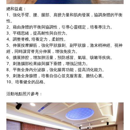
總和益處：
1、強化手臂、腰、腿部、肩膀力量和肌肉發展，協調身體的平衡
性。
2、藉由身體的平衡與協調性，引導心靈穩定，培養專注力。
3、平穩思緒，提高耐性與自控力。
4、調整脊椎, 培養定力，柔韌性。
5、伸展按摩腳筋，強化甲狀腺刺、副甲狀腺，激末梢神經、視神
經，同時讓背脊充分伸展，增強免疫力。
6、擴展肺腔，增加肺活量，預防感冒、氣喘、咳嗽等疾病。
7、刺激腦部松果線與腦下垂體，增強記憶力。
8、平衡全身內分泌腺，強化腸胃功能，提高消化能力。
9、刺激全身腺體，培養自信心並克服害羞、膽怯心裏。
10、培養健全的品格。
活動地點照片參考：