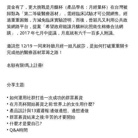
資金有了，更大挑戰是月釀杯（產品學名：月經量杯）在台灣被
歸類為「第二等級醫療器材」，需經臨床試驗才可公開網售。經
過重重困難，方減免臨床實驗證明，而後，曾穎凡又利用公共政
策網路平台，提案「希望政府能讓月釀杯比照衛生棉條合法網
購」，2017 年七月中提議，月底就有六千一百多人附議。
邀請您 12/19 一同來聆聽月經一姐凡妮莎，是如何打破重重關卡
完成他的醫療器材眾籌之路！
名額有限!馬上註冊!
分享主題:
• 如何運用社群打造一次成功的群眾募資
• 在月亮杯開始募資之前:世界上的女生用什麼?
• 產品設計與13週週報:邊做邊想、邊想邊做
• 群眾募資結束之後:辛苦的才要開始
• 什麼才是愛自己?
• Q&A時間