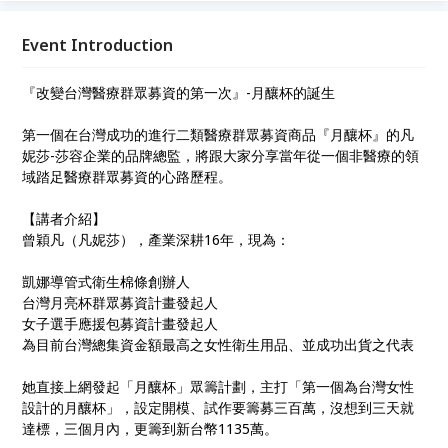
年，現為： 凱娜導管式衛生棉條創辦人 台灣月亮杯群
眾募資計畫發起人 女子選手應援包募資計畫發起人 為
Event Introduction
目前台灣總集資金額最高之女性衛生用品、並成功出貨
之代表
『改變台灣醫療群眾募資的第一次』-月釀杯的誕生
第一個在台灣成功的進行二類醫療群眾募資商品『月釀杯』的凡
妮莎-莎容企業的品牌總監，將跟大家分享當年從一個非醫療的領
域踏足醫療群眾募資的心路歷程。
【講者介紹】
曾穎凡（凡妮莎），產業深耕16年，現為：
凱娜導管式衛生棉條創辦人
台灣月亮杯群眾募資計畫發起人
女子選手應援包募資計畫發起人
為目前台灣總集資金額最高之女性衛生用品、並成功出貨之代表
她直接上網發起「月釀杯」眾籌計劃，主打「第一個為台灣女性
設計的月釀杯」，設定開模、試作要籌募三百萬，沒想到三天就
達標，三個月內，更籌到新台幣1135萬。