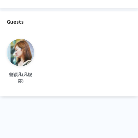
Guests
曾穎凡(凡妮
莎)