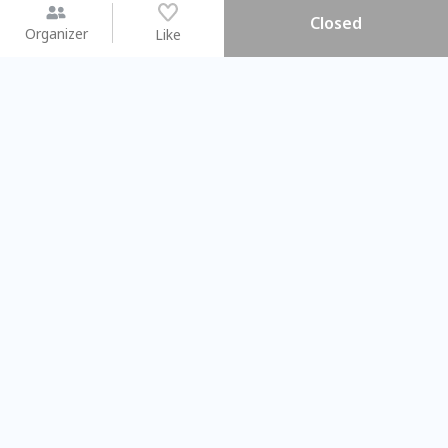
Closed
Organizer
Like
You may like
2026.08.15 (Sat) - 08.22 (Sat)
2026.08.15 (Sat) - 08
【親子手作體驗】哈東派對！
「共織宇宙」
比哈皮、東窩蕊
共織宇宙】 七
Taipei City
New Taipei C
#
歡迎新手
822
7
#
植物生態瓶