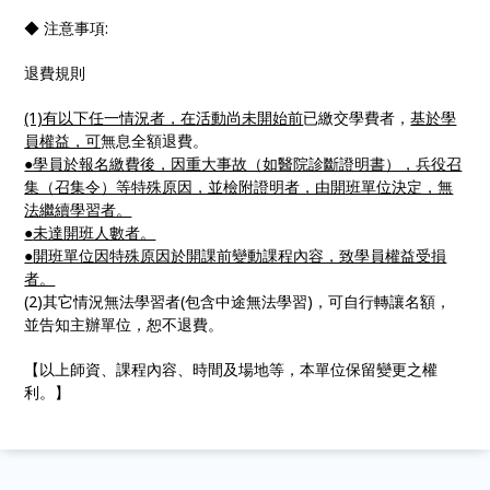
◆ 注意事項:
退費規則
(1)有以下任一情況者，在活動尚未開始前
已繳交學費者，
基於學
員權益，可
無息全額退費。
●學員於報名繳費後，因重大事故（如醫院診斷證明書），兵役召
集（召集令）等特殊原因，並檢附證明者，由開班單位決定，無
法繼續學習者。
●
未達開班人數者。
●
開班單位因特殊原因於開課前變動課程內容，致學員權益受損
者。
(2)其它情況無法學習者(包含中途無法學習)，可自行轉讓名額，
並告知主辦單位，恕不退費。
【以上師資、課程內容、時間及場地等，本單位保留變更之權
利。】