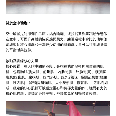
關於空中瑜珈：
空中瑜珈是利用彈性吊床，結合瑜珈、彼拉提斯與舞蹈動作懸吊
在空中，可提升身體的協調感與肌力。練習過程中會比其他瑜伽
多練習到核心肌群和平常較少使用的肌肉群，還可以可訓練身體
的平衡感與拉伸。
啟動及訓練核心力量
核心位置：在人體中間的區段，是指在我們軀幹周圍環繞的肌
群，包括胸肌(胸大肌、前鉅肌、內肋間肌、外肋間肌)、橫膈膜、
腹肌(腹直肌、腹橫肌、腹內斜肌、腹外斜肌)、髖關節肌群(髂腰
肌、腰方肌)，背部(提肩頰肌、大小菱形肌、擴背肌……等肌肉組
成，穩定的核心肌群可以穩定重心和傳導力量的作，強而有力的
核心肌肉群，能穩定身體平衡，舒緩常見的肩頸腰背痠痛。