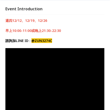
空中瑜珈是利用彈性吊床，結合瑜珈、彼拉提斯與舞蹈
動作懸吊在空中，可提升身體的協調感與肌力。練習過
Event Introduction
程中會比其他瑜伽多練習到核心肌群和平常較少使用的
肌肉群，還可以可訓練身體的平衡感與拉伸。教室採用
週四12/12、12/19、12/26
高品質彈性空瑜掛布和高規格安全掛環，整片玻璃門窗
採光通風讓人安心放鬆。
早上10:00-11:00或晚上21:30-22:30
諮詢加LINE ID :
@ZUN3274C