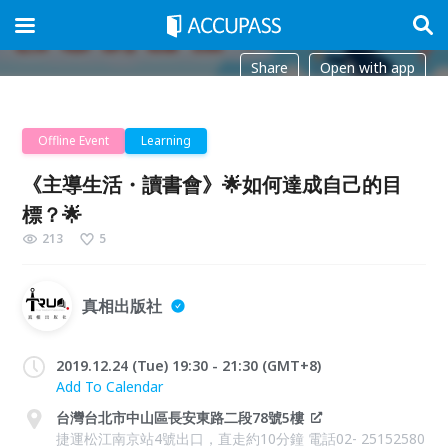
Share
Open with app
Offline Event
Learning
《​主導生活・讀書會》🌟如何達成自己的目
標？🌟
213
5
真相出版社
2019.12.24 (Tue) 19:30 - 21:30 (GMT+8)
Add To Calendar
台灣台北市中山區長安東路二段78號5樓
捷運松江南京站4號出口，直走約10分鐘 電話02- 25152580