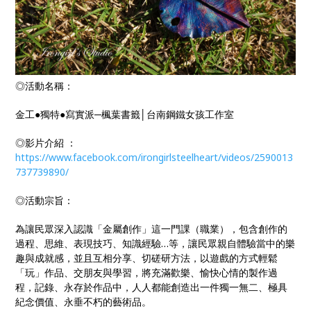
◎活動名稱：
金工●獨特●寫實派─楓葉書籤│台南鋼鐵女孩工作室
◎影片介紹 ：
https://www.facebook.com/irongirlsteelheart/videos/2590013
737739890/
◎活動宗旨：
為讓民眾深入認識「金屬創作」這一門課（職業），包含創作的
過程、思維、表現技巧、知識經驗…等，讓民眾親自體驗當中的樂
趣與成就感，並且互相分享、切磋研方法，以遊戲的方式輕鬆
「玩」作品、交朋友與學習，將充滿歡樂、愉快心情的製作過
程，記錄、永存於作品中，人人都能創造出一件獨一無二、極具
紀念價值、永垂不朽的藝術品。