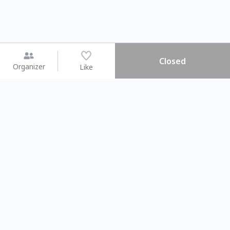
Closed
Organizer
Like
You may like
2026.08.15 (Sat) - 08.22 (Sat)
2026.08.15 (Sat) - 0
【親子手作體驗】哈東派對！
「共織宇宙」
比哈皮、東窩蕊
共織宇宙】 