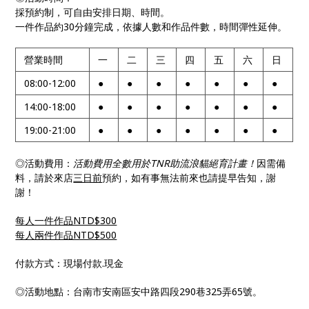
採預約制，可自由安排日期、時間。
一件作品約30分鐘完成，依據人數和作品件數，時間彈性延伸。
營業時間
一
二
三
四
五
六
日
08:00-12:00
●
●
●
●
●
●
●
14:00-18:00
●
●
●
●
●
●
●
19:00-21:00
●
●
●
●
●
●
●
◎活動費用：
活動費用全數用於TNR助流浪貓絕育計畫
！
因需備
料，請於來店
三日前
預約，如有事無法前來也請提早告知，謝
謝！
每人一件作品NTD$300
每人兩件作品NTD$500
付款方式：現場付款.現金
◎活動地點：台南市安南區安中路四段290巷325弄65號。