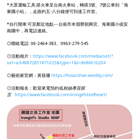
*大眾運輸工具:搭火車至台南火車站，轉搭3號、7號公車到「海
東國小站」，走路約五-八分鐘便可到達工作室。
*自行開車:可至鄰近地點---台南市本淵寮朝興宮、海東國小或安
南國中，再電話連絡。
◎聯絡電話: 06-2464-383、0963-279-545
◎活動相片：
https://www.facebook.com/media/set/?
set=a.648872851871025&type=1&l=de86b1b204
◎藝術家官網：黃筱珊
https://hsiaoshan.weebly.com/
◎活動報名：歡迎來電預約或
粉絲專頁留
言
https://www.facebook.com/irongirlsteelheart/