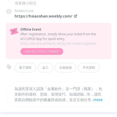
海東國小附近
Related Link
https://hsiaoshan.weebly.com/
Offline Event
After registration, simply show your ticket from the
ACCUPASS App for quick entry.
Entry rules are primarily set by the event organizer.
How to Collect Tickets?
親子課程
金工
台南旅遊
手作課程
為讓民眾深入認識「金屬創作」這一門課（職業），包
含創作的過程、思維、表現技巧、知識經驗…等，讓民
眾親自體驗當中的樂趣與成就感，並且互相分享、切磋
...
more
研方法，以遊戲的方式輕鬆「玩」作品、交朋友與學
習，將充滿歡樂、愉快心情的製作過程，記錄、永存於
作品中，人人都能創造出一件獨一無二、極具紀念價