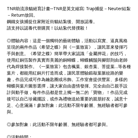
TNR助流浪貓絕育計畫─TNR是英文縮寫: Trap捕捉－Neuter結紮
－Return放回。
鋼鐵女孩捕捉住家附近街貓結紮後、開放認養。
請支持以認養代替購買！以結紮代替撲殺！
◎體驗內容：這是一個獨特的藝術體驗，活動以寫實、逼真風格
呈現的兩件作品《希望之蝶》與《一葉致富》，讓民眾來發揮巧
手與創意。《希望之蝶》簡單帶大家認識「金屬押花」的技巧，
使用紅銅箔製作真實而美麗的銅蝴蝶，蝴蝶觸鬚與腳部則由老師
代為焊接製作。《一葉致富》包含楓葉、銀杏葉、菩提葉…等各種
葉片，都能用紅銅片打造而成，讓民眾體驗鍛敲葉脈紋路的樂
趣，作品完成可作為鑰匙圈或吊飾。工作室會提供豐富、多樣的
蝴蝶與葉片圖形選擇，讓大家自由盡情發揮。完全由自己親手設
計與動手做，每件作品都是世上獨一無二的「寶物」！作品完成
後可以自己珍藏擺設，或作為禮物送給重要的親朋好友，誠意十
足、心意滿滿！參加對象：此活動不限年齡層、無經驗者都可參
與。
◎參加對象：此活動不限年齡層、無經驗者都可參與。
◎活動時間：