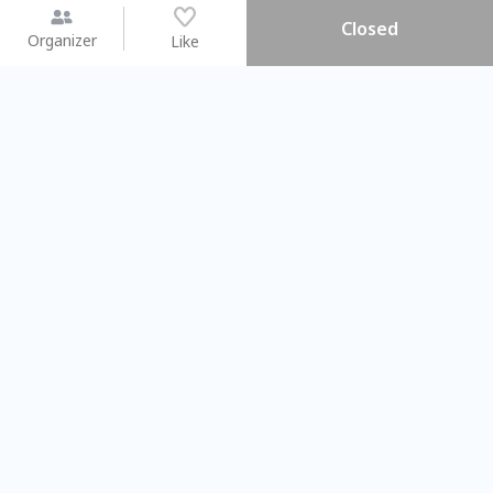
Closed
Organizer
Like
You may like
2026.08.15 (Sat) - 08.22 (Sat)
2026.08.15 (Sat) - 0
【親子手作體驗】哈東派對！
「共織宇宙」
比哈皮、東窩蕊
共織宇宙】 七
Taipei City
New Taipei C
#
歡迎新手
1081
9
#
植物生態瓶