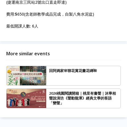
(捷運南京三民站2號出口直走即達)
費用:$650(含老師教學成品完成，自製八角水泥盆)
最低開課人數: 6人
More similar events
回阿媽家🌸聊花賞花畫花磚🌺
2026桃園閱讀開箱｜桃里有書聲｜沐寧相
聲說演坊《聲動龍潭》經典文學的客語
「變聲」