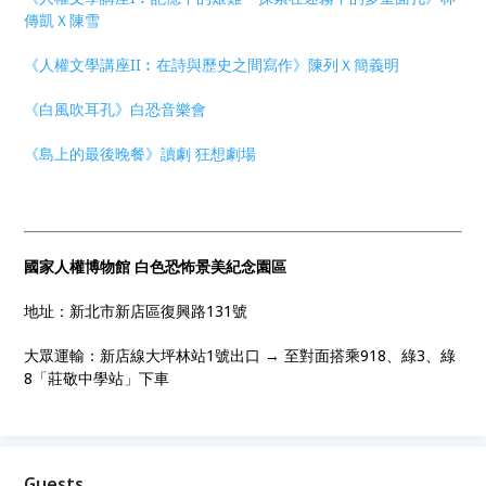
傳凱Ｘ陳雪
《人權文學
講
座II︰在詩與歷史之間寫作》陳列Ｘ簡義明
《白風吹耳孔》白恐音樂會
《島上的最後晚餐》讀劇 狂想劇場
國家人權博物館 白色恐怖景美紀念園區
地址：新北市新店區復興路131號
大眾運輸：新店線大坪林站1號出口 → 至對面搭乘918、綠3、綠
8「莊敬中學站」下車
Guests