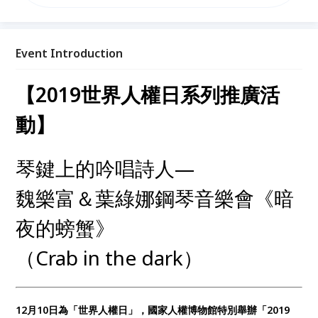
赫的聖詠曲《耶穌，我心渴望的喜悅》，舒曼的《哀
傷》《荒野的男孩》，李斯特的《哀傷的僧侶》；值得
一提的是，此次將特別演出魏樂富由228事件真人真事
得到靈感而譜寫的作品《暗夜的螃蟹》（Crab in the
Event Introduction
dark）中英文版，尤其中文版是世界首演，別具意義！
【2019世界人權日系列推廣活
動】
琴鍵上的吟唱詩人—
魏樂富＆葉綠娜鋼琴音樂會《暗
夜的螃蟹》
（Crab in the dark）
12月10日為「世界人權日」，國家人權博物館特別舉辦「2019