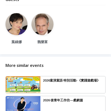
葉綠娜
魏樂富
More similar events
2026童演童語 特別活動-《實踐遊戲場》
2026 後青年工作坊—戲劇篇