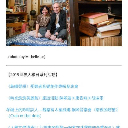
（photo by Michelle Lin)
【2019世界人權日系列活動】
《島嶼聲耕》受難者音樂創作專輯發表會
《時光悠悠美麗島》座談活動 陳翠蓮Ｘ唐香燕Ｘ胡淑雯
琴鍵上的吟唱詩人—魏樂富＆葉綠娜 鋼琴音樂會《暗夜的螃蟹》
（Crab in the drak）
《人權文學講座I︰記憶中的艱難—探索在迷霧中的多重面孔》林