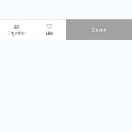
Closed
Organizer
Like
You may like
2026.08.15 (Sat) - 08.22 (Sat)
2026.08.15 (Sat) - 08
【親子手作體驗】哈東派對！
「共織宇宙」
比哈皮、東窩蕊
共織宇宙】 七