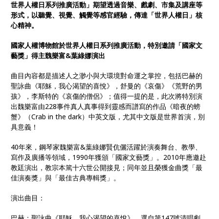
世界人權日系列推廣活動」期望透過音樂、戲劇、市集及講座等
形式，以聽覺、視覺、觸覺等感官經驗，傳達「世界人權日」核
心精神
。
國家人權博物館於世界人權日系列推廣活動，特別邀請「國家文
藝獎」得主魏樂富&葉綠娜演出
曲目內容都是描述人之渺小與大環境對命運之掌控，包括巴赫的
聖詠曲《耶穌，我心渴望的喜悅》，舒曼的《哀傷》《荒野的男
孩》，李斯特的《哀傷的僧侶》；值得一提的是，此次將特別演
出魏樂富由228事件真人真事得到靈感而譜寫的作品《暗夜的螃
蟹》（Crab in the dark）中英文版，尤其中文版是世界首演，別
具意義！
40年來，鋼琴家魏樂富&葉綠娜賢伉儷活躍於演奏舞台、教學、
寫作及廣播等領域，1990年獲頒「國家文藝獎」。2010年應邀赴
教廷演出，教宗本篤十六世公開接見；同年並且榮獲金曲獎「最
佳演奏獎」與「最佳古典專輯獎」。
演出曲目：
巴赫：聖詠曲《耶穌，我心渴望的喜悅》，選自第147號清唱劇，