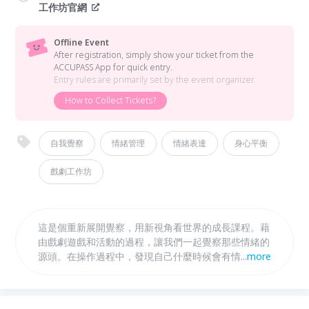
工作坊官網
Offline Event
After registration, simply show your ticket from the
ACCUPASS App for quick entry.
Entry rules are primarily set by the event organizer.
How to Collect Tickets?
自我覺察
情緒管理
情緒表達
身心平衡
戲劇工作坊
這是個重新展開覺察，用新視角看世界的成長課程。藉
由戲劇遊戲和活動的過程，讓我們一起覺察那些情緒的
源頭。在操作過程中，發現自己什麼時候會有情緒、這
...
more
些情緒會影響別人嗎？我們對別人的情緒又習慣怎麼反
應、會不會反而容易產生誤會呢？提升自我覺察力，找
到問題癥結點。在新一年的開始，一起讓生活更輕鬆自