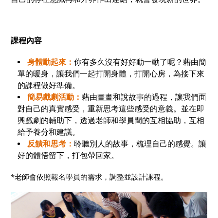
課程內容
身體動起來：
你有多久沒有好好動一動了呢？藉由簡
單的暖身，讓我們一起打開身體，打開心房，為接下來
的課程做好準備。
簡易戲劇活動：
藉由畫畫和說故事的過程，讓我們面
對自己的真實感受，重新思考這些感受的意義。並在即
興戲劇的輔助下，透過老師和學員間的互相協助，互相
給予養分和建議。
反饋和思考：
聆聽別人的故事，梳理自己的感覺。讓
好的體悟留下，打包帶回家。
*
老師會依照報名學員的需求，調整並設計課程。