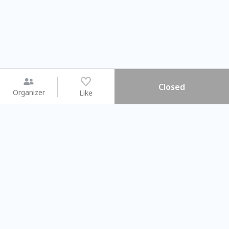
Closed
Organizer
Like
You may like
2026.08.15 (Sat) - 08.22 (Sat)
2026.08.15 (Sat) - 0