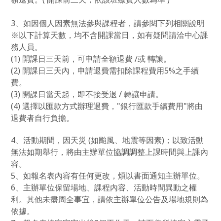
3
、如因個人因素無法參與課程者，請參閱下列相關說明
※
以下計算天數，均不含開課當日，如有疑問請洽中心課
務人員。
(1)
開課日三天前，可申請全額退費
/
或
轉讓。
(2)
開課日三天內，申請退費需扣除課程費用
5%
之手續
費。
(3)
開課日當天起，即不接受退
/
轉讓申請。
(4)
選擇以匯款方式辦理退費，
"
銀行匯款手續費用
"
將由
退費者自行負擔。
4
、活動期間，因天災
(
如颱風、地震等因素
)
；以致活動
無法如期舉行，將由主辦單位協調調整上課時間與上課內
容。
5
、如報名表內容有任何更改，煩以書面通知主辦單位。
6
、主辦單位保留場地、課程內容、活動時間異動之權
利。其他未盡周全事宜，請依主辦單位公告及場地規則為
依據。