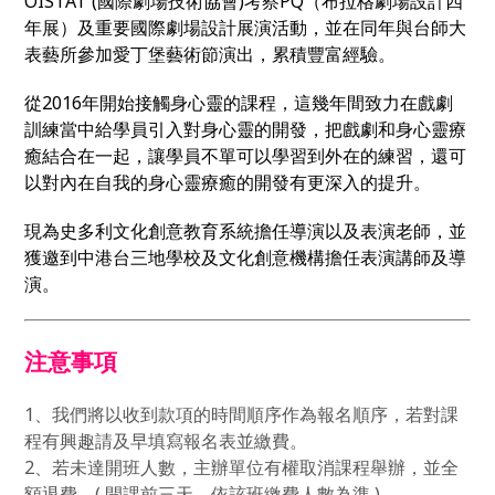
OISTAT (國際劇場技術協會)考察PQ（布拉格劇場設計四
年展）及重要國際劇場設計展演活動，並在同年與台師大
表藝所參加愛丁堡藝術節演出，累積豐富經驗。
從2016年開始接觸身心靈的課程，這幾年間致力在戲劇
訓練當中給學員引入對身心靈的開發，把戲劇和身心靈療
癒結合在一起，讓學員不單可以學習到外在的練習，還可
以對內在自我的身心靈療癒的開發有更深入的提升。
現為史多利文化創意教育系統擔任導演以及表演老師，並
獲邀到中港台三地學校及文化創意機構擔任表演講師及導
演。
注意事項
1
、我們將以收到款項的時間順序作為報名順序，若對課
程有興趣請及早填寫報名表並繳費。
2
、若未達開班人數，主辦單位有權取消課程舉辦，並全
額退費。
(
開課前三天，依該班繳費人數為準
)