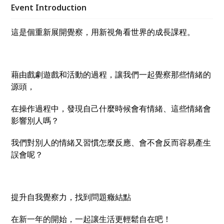
在吧！
Event Introduction
這是個重新展開覺察，用新視角看世界的成長課程。
藉由戲劇遊戲和活動的過程，讓我們一起覺察那些情緒的
源頭，
在操作過程中，發現自己什麼時候會有情緒、這些情緒會
影響別人嗎？
我們對別人的情緒又習慣怎麼反應、會不會反而容易產生
誤會呢？
提升自我覺察力，找到問題癥結點
在新一年的開始，一起讓生活更輕鬆自在吧！