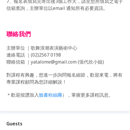
7
、報名表填寫完寄出後
3
個工作天，請至您所填寫之電子
信箱查詢，主辦單位以
email
通知所有必要資訊。
聯絡我們
主辦單位
｜歌舞浪潮表演藝術中心
連絡電話
｜
(02)2567 0198
聯絡信箱
｜
yatalome@gmail.com (
張代欣小姐
)
對課程有興趣，想進一步詢問報名細節，歡迎來電，將有
專業課程顧問為您詳細解說！
＊歡迎按讚加入
臉書粉絲團
），掌握更多課程訊息。
Guests