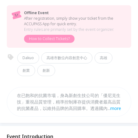
Offline Event
After registration, simply show your ticket from the
ACCUPASS App for quick entry.
Entry rules are primarily set by the event organizer.
How to Collect Tickets?
Dakuo
高雄市數位內容創意中心
高雄
創業
創新
在已飽和的抗菌市場，身為新創生技公司的「優尼克生
技」重視品質管理，精準控制庫存提供消費者最高品質
的抗菌產品，以維持品牌的高回購率。透過國內外參
...
more
展，擴充海外業務發展，拓展通路至全台及海外，進軍
中國藥局通路。這次講座，馬瑞彣董事長將分享關於新
創生技市場的挑戰，民生用品類備貨量大，佈局海內外
的同時要克服什麼問題？而小眾產品又該如何與大型通
Event Introduction