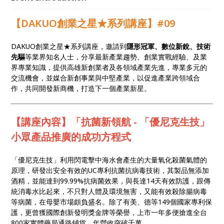
路交手？
【DAKUO創業之星★系列講座】#09
DAKUO創業之星★系列講座，邀請到
隱形冠軍、數位新銳、技術
先驅
等業界知名人士，分享最新產業趨勢、創業實戰經驗、及業
界專業知識，提供高雄新創業者及各領域產業先進，專業多元的
交流機會，並媒合新創事業與中堅產業，以促進產業跨領域合
作，共同開發新商機，打造下一個產業新星。
【講座內容】「抗菌新領航 - 「優尼克生技」
小眾產品推廣的成功方程式
「優尼克生技」利用閃電擊中海水會產生的大量氧化殺菌氣體的
原理，研發出安全有效的UC專利抗菌抗病毒技術，其製品無添加
酒精，並能達到99.99%抗病菌效果，與長達14天有效防護，跟傳
統消毒水比起來，不只對人體及環境無害，又能有效殺除腸病毒
等病菌，在母嬰市場頗負盛名。除了有美、德等149個國家專利保
護，更曾獲國際創新發明獎金牌等榮譽，上市一年多便搶進全台
800家實體藥局通路鋪貨，年營收突破千萬。