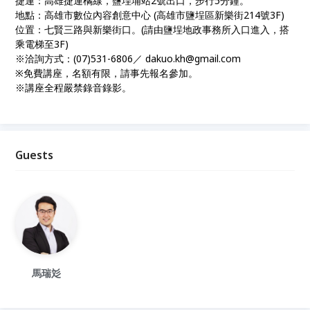
捷運：高雄捷運橘線，鹽埕埔站2號出口，步行5分鐘。
地點：高雄市數位內容創意中心 (高雄市鹽埕區新樂街214號3F)
位置：七賢三路與新樂街口。(請由鹽埕地政事務所入口進入，搭
乘電梯至3F)
※洽詢方式：(07)531-6806／ dakuo.kh@gmail.com
※免費講座，名額有限，請事先報名參加。
※講座全程嚴禁錄音錄影。
Guests
馬瑞彣