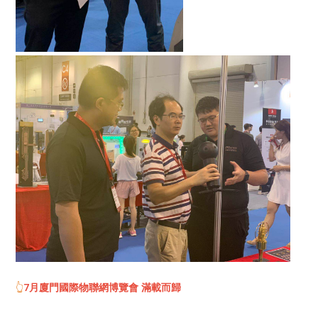
👆
7月廈門國際物聯網博覽會 滿載而歸