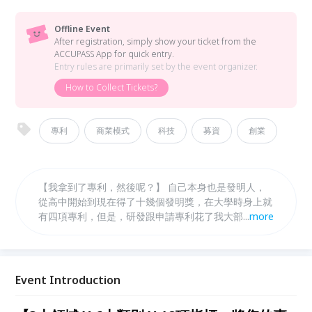
Offline Event
After registration, simply show your ticket from the
ACCUPASS App for quick entry.
Entry rules are primarily set by the event organizer.
How to Collect Tickets?
專利
商業模式
科技
募資
創業
【我拿到了專利，然後呢？】 自己本身也是發明人，
從高中開始到現在得了十幾個發明獎，在大學時身上就
有四項專利，但是，研發跟申請專利花了我大部分的積
...
more
蓄，讓我不禁想問，拿了專利，然後呢？ 本研討會帶
您深入淺出從裡到外了解什麼是有價值的專利、專利如
何運用、如何透過專利授權讓您的專利從負債變為資
產！
Event Introduction