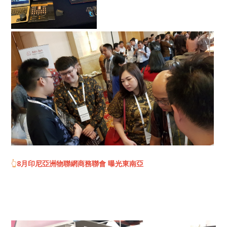
👆
8月印尼亞洲物聯網商務聯會 曝光東南亞