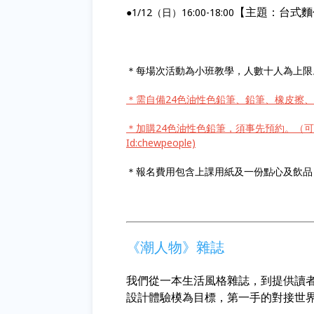
【主題：台式麵
●1/12（日）16:00-18:00
＊每場次活動為小班教學，人數十人為上限
＊需自備24色油性色鉛筆、鉛筆、橡皮擦、0
＊加購24色油性色鉛筆，須事先預約。（可Faceb
Id:chewpeople)
＊報名費用包含上課用紙及一份點心及飲品
《潮人物》雜誌
我們從一本生活風格雜誌，到提供讀
設計體驗橂為目標，第一手的對接世