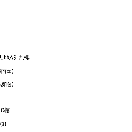
地A9 九樓
法國可頌】
台式麵包】
0樓
頌】