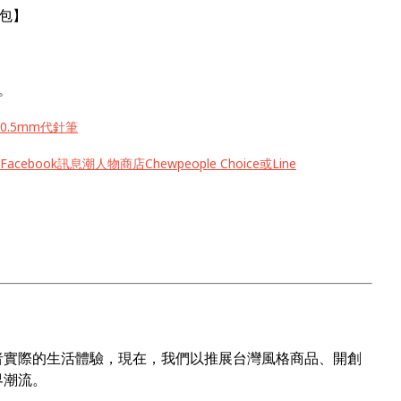
包】
。
.5mm代針筆
ook訊息潮人物商店Chewpeople Choice或Line
者實際的生活體驗，現在，我們以推展台灣風格商品、開創
界潮流。