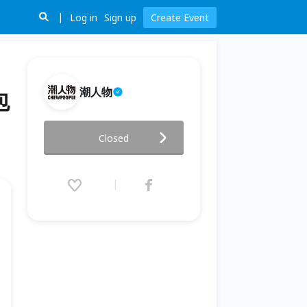
Log in
Sign up
Create Event
潮人物
包
Leslie老師的食物插畫課：咱們
Closed
來畫可頌及台式麵包吧！（台北/
台中）── 潮人物巡迴餐桌計畫
2019.12.07 (Sat) 13:00 -
2020.01.12 (Sun) 18:00 (GMT+8)