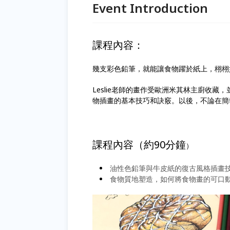
Event Introduction
課程內容：
幾支彩色鉛筆，就能讓食物躍於紙上，栩栩
Leslie老師的畫作受歐洲米其林主廚收
物插畫的基本技巧和訣竅。以後，不論在簡
課程內容（
約90分鐘
）
油性色鉛筆與牛皮紙的復古風格插畫
食物質地塑造，如何將食物畫的可口