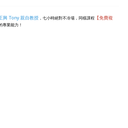
正興 Tony 親自教授
【免費複
，七小時絕對不冷場，同樣課程
為你的專業能力！