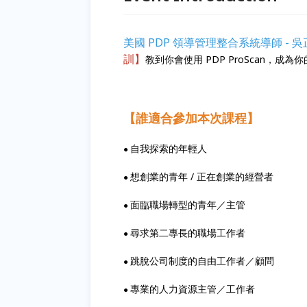
美國 PDP 領導管理整合系統導師 - 吳
訓】
教到你會使用 PDP ProScan，成
【誰適合參加本次課程】
自我探索的年輕人
●
想創業的青年 / 正在創業的經營者
●
面臨職場轉型的青年／主管
●
尋求第二專長的職場工作者
●
跳脫公司制度的自由工作者／顧問
●
專業的人力資源主管／工作者
●