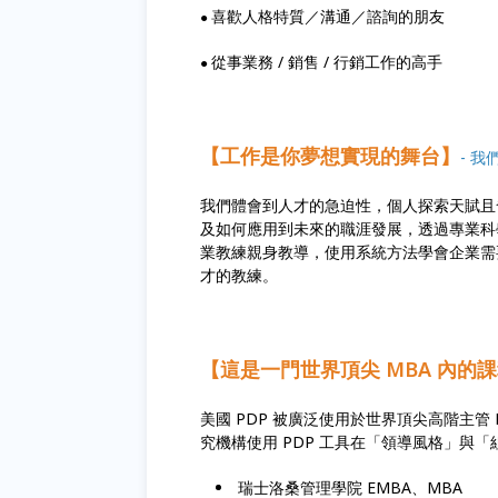
喜歡人格特質／溝通／諮詢的朋友
●
從事業務 / 銷售 / 行銷工作的高手
●
【工作是你夢想實現的舞台】
- 
我們體會到人才的急迫性，個人探索天賦且
及如何應用到未來的職涯發展，透過專業科
業教練親身教導，使用系統方法學會企業需
才的教練。
【這是一門世界頂尖 MBA 內的
美國 PDP 被廣泛使用於世界頂尖高階主管 
究機構使用 PDP 工具在「領導風格」與
瑞士洛桑管理學院 EMBA、MBA