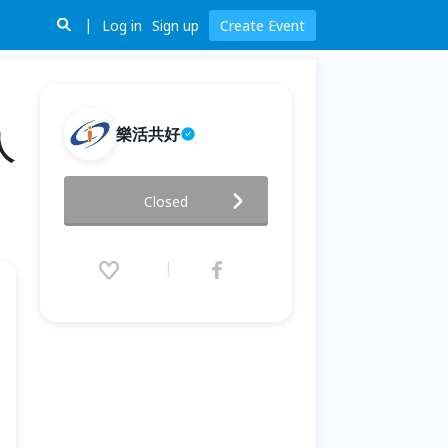
Log in
Sign up
Create Event
樂活共好
人
【改變你一生的學習】美國PDP -
Closed
洞悉人性，成為人格特質專家
2020.01.19 (Sun) 09:00 - 17:00
(GMT+8)