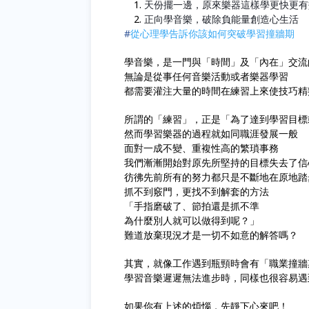
天份擺一邊，原來樂器這樣學更快更有
正向學音樂，破除負能量創造心生活
‼️
#
從心理學告訴你該如何突破學習撞牆期
學音樂，是一門與「時間」及「內在」交流
無論是從事任何音樂活動或者樂器學習
都需要灌注大量的時間在練習上來使技巧精
所謂的「練習」，正是「為了達到學習目標
然而學習樂器的過程就如同職涯發展一般
面對一成不變、重複性高的繁瑣事務
我們漸漸開始對原先所堅持的目標失去了信
彷彿先前所有的努力都只是不斷地在原地踏
抓不到竅門，更找不到解套的方法
「手指磨破了、節拍還是抓不準
為什麼別人就可以做得到呢？」
難道放棄現況才是一切不如意的解答嗎？
其實，就像工作遇到瓶頸時會有「職業撞牆
學習音樂遲遲無法進步時，同樣也很容易遇
如果你有上述的煩惱，先靜下心來吧！