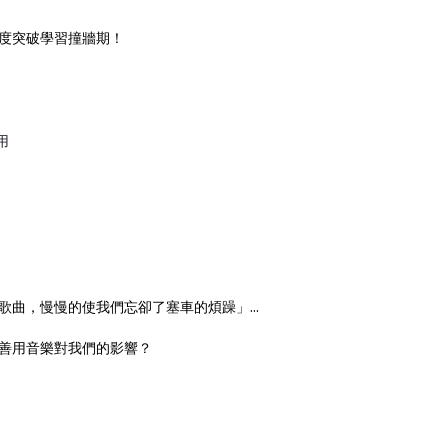
度突破學習撞牆期！
用
‼️
‼️
曲，慢慢的使我們忘卻了塞車的煩躁」...
善用音樂對我們的影響？