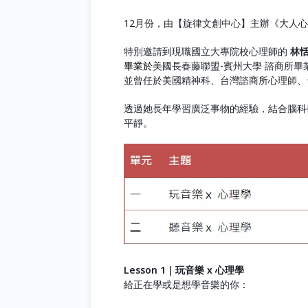
12月份，由【旋律文創中心】主辦《大人
特別邀請到現職國立大專院校心理師的
林
畢業於
美國長春藤聯盟-賓州大學 諮商所畢
並曾任於美國精神科、台灣諮商所心理師
、
透過她長年學習廣泛事物的經驗，結合腦科
平靜。
Lesson 1｜玩音樂
x 心理學
給正在學或是想學音樂的你：