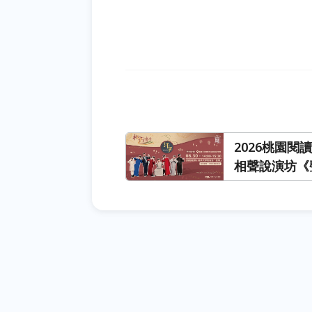
2026桃園
相聲說演坊《
語「變聲」