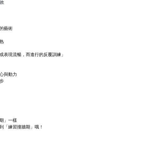
效
‼️
的藝術
熟
或表現流暢，而進行的反覆訓練」
心與動力
步
期」一樣
到「練習撞牆期」哦！