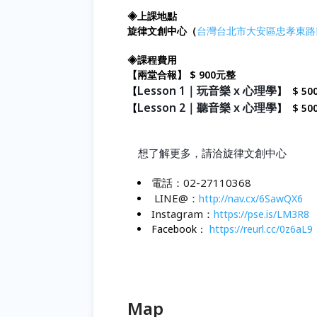
◈上課地點
旋律文創中心（
台灣台北市大安區忠孝東路四
◈課程費用
【兩堂合報】 $ 900元整
Lesson 1｜玩音樂
x 心理學
【
】 $ 5
Lesson 2｜聽音樂
x 心理學
【
】 $ 5
想了解更多，請洽旋律文創中心
電話：02-27110368
LINE@：
http://nav.cx/6SawQX6
Instagram：
https://pse.is/LM3R8
Facebook：
https://reurl.cc/0z6aL9
Map