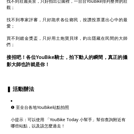
找不到壯麗美景，只好拍出公園裡，一台台YouBike排列整齊的壯
觀；
找不到專家評審，只好跪求各位鄉民，按讚投票選出心中的最
愛；
買不到鍍金獎盃，只好用土炮寶貝球，釣出隱藏在民間的大師
們；
接招吧！各位YouBike騎士，拍下動人的瞬間，真正的攝
影大師也許就是你！
❚ 活動辦法
❶ 至全台各地YouBike站點拍照
小提示：可以使用 「YouBike Today 小幫手」幫你查詢附近有
哪些站點，以及該怎麼過去！