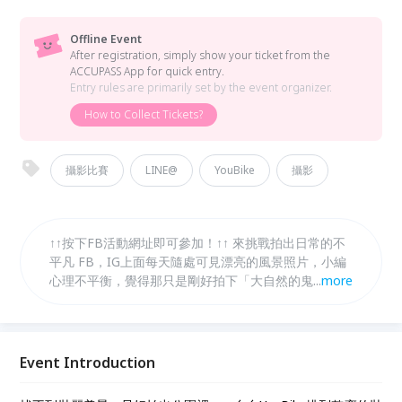
Offline Event
After registration, simply show your ticket from the
ACCUPASS App for quick entry.
Entry rules are primarily set by the event organizer.
How to Collect Tickets?
攝影比賽
LINE@
YouBike
攝影
↑↑按下FB活動網址即可參加！↑↑ 來挑戰拍出日常的不
平凡 FB，IG上面每天隨處可見漂亮的風景照片，小編
心理不平衡，覺得那只是剛好拍下「大自然的鬼斧神
...
more
工」，如果是我們日常中隨處可見的YouBike場站，是
否能拍出一樣亮麗的美照呢？ 接招吧！各位YouBike騎
士，拍下動人的瞬間，真正的攝影大師也許就是你！
Event Introduction