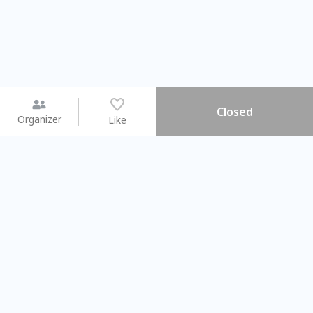
Closed
Organizer
Like
You may like
2026.08.15 (Sat) - 08.22 (Sat)
2026.08.15 (Sat) - 08