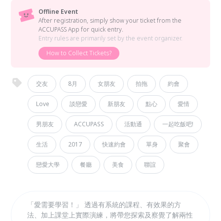
Offline Event
After registration, simply show your ticket from the
ACCUPASS App for quick entry.
Entry rules are primarily set by the event organizer.
How to Collect Tickets?
交友
8月
女朋友
拍拖
約會
Love
談戀愛
新朋友
點心
愛情
男朋友
ACCUPASS
活動通
一起吃飯吧!
生活
2017
快速約會
單身
聚會
戀愛大學
餐廳
美食
聯誼
「愛需要學習！」 透過有系統的課程、有效果的方
法、加上課堂上實際演練，將帶您探索及察覺了解兩性