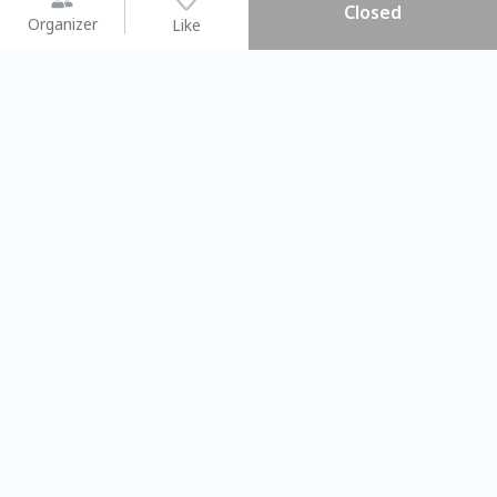
Closed
Organizer
Like
You may like
2026.08.15 (Sat) - 08.22 (Sat)
2026.08.15 (Sat) - 08
【親子手作體驗】哈東派對！
「共織宇宙」
比哈皮、東窩蕊
共織宇宙】 七
Taipei City
New Taipei C
#
歡迎新手
672
6
#
植物生態瓶