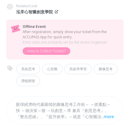
Related Link
泓斈心智圖創意學院
Offline Event
After registration, simply show your ticket from the
ACCUPASS App for quick entry.
Entry rules are primarily set by the event organizer.
How to Collect Tickets?
系統思考
心智圖
高效率學習
圖像思考
潛能開發
眼球經濟時代最吸睛的圖像思考工作術～ ～抓重點～
快 ～做決策～狠 ～玩創意～準 兼具『創意思考』、
『整合思緒』、『提升效率』～就是『心智圖法』 心
...
more
智圖廣泛的被運用在個人、團體、企業、業務、教育。
用途包含學習筆記、團體討論、釐清想法、創意發想。