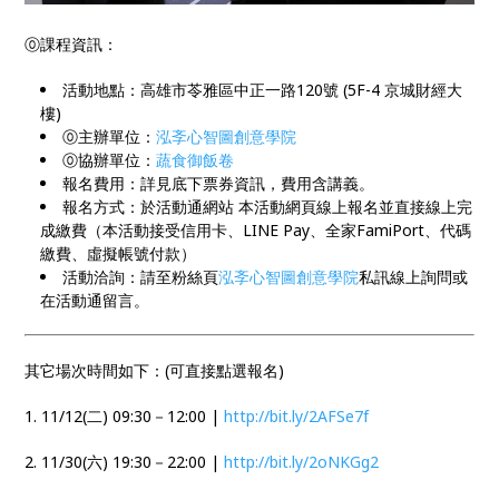
⓪課程資訊：
活動地點：高雄市苓雅區中正一路120號 (5F-4 京城財經大
樓)
⓪主辦單位：
泓斈心智圖創意學院
⓪協辦單位：
蔬食御飯卷
報名費用：詳見底下票券資訊，費用含講義。
報名方式：於活動通網站 本活動網頁線上報名並直接線上完
成繳費（本活動接受信用卡、LINE Pay、全家FamiPort、代碼
繳費、虛擬帳號付款）
活動洽詢：請至粉絲頁
泓斈心智圖創意學院
私訊線上詢問或
在活動通留言。
其它場次時間如下：(可直接點選報名)
1. 11/12(二) 09:30－12:00 |
http://bit.ly/2AFSe7f
2. 11/30(六) 19:30－22:00 |
http://bit.ly/2oNKGg2