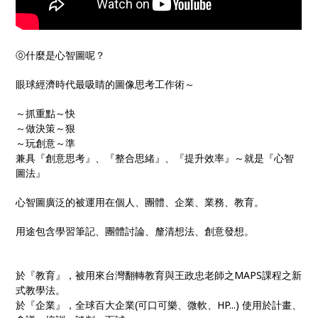
⓪什麼是心智圖呢？
眼球經濟時代最吸睛的圖像思考工作術～
～抓重點～快
～做決策～狠
～玩創意～準
兼具『創意思考』、『整合思緒』、『提升效率』～就是『心智
圖法』
心智圖廣泛的被運用在個人、團體、企業、業務、教育。
用途包含學習筆記、團體討論、釐清想法、創意發想。
於『教育』，被用來台灣翻轉教育與王政忠老師之MAPS課程之新
式教學法。
於『企業』，全球百大企業(可口可樂、微軟、HP...) 使用於計畫、