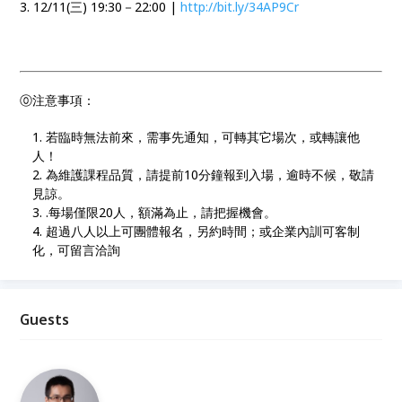
3. 12/11(三) 19:30－22:00 |
http://bit.ly/34AP9Cr
⓪注意事項：
若臨時無法前來，需事先通知，可轉其它場次，或轉讓他
人！
為維護課程品質，請提前10分鐘報到入場，逾時不候，敬請
見諒。
.每場僅限20人，額滿為止，請把握機會。
超過八人以上可團體報名，另約時間；或企業內訓可客制
化，可留言洽詢
Guests