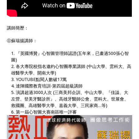
講師簡歷：
⓪蘇瑞揚講師：
『英國博贊』心智圖管理師認證(五年來，已畫過500張心智
圖)
各大專院校指名邀約心智團專業講師 (中山大學、雲科大、高
雄醫學大學、開南大學)
YOUTUBE點閱人數破17萬
達陣國際教育培訓-第四屆超級講師
演講超過3000人次 (三商美邦企訓、中山大學、『佳謚、大
左營、登美牙醫診所』、高雄牙醫師公會、雲科大、世展會、
救國團、高雄醫學大學、嘉義大學、三民家商…等)
第一屆心智圖大賽南區唯一評審