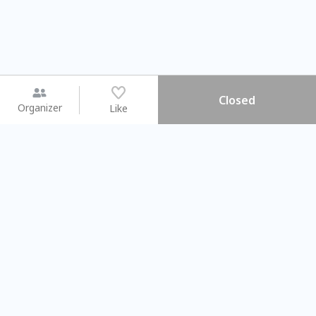
Closed
Organizer
Like
You may like
2026.08.15 (Sat) - 08.22 (Sat)
2026.08.15 (Sat) - 08
【親子手作體驗】哈東派對！
「共織宇宙」