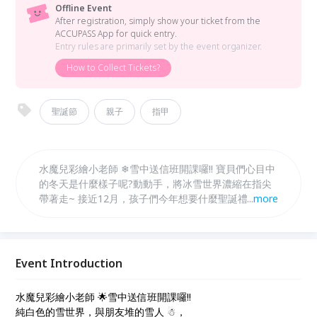
Offline Event
After registration, simply show your ticket from the
ACCUPASS App for quick entry.
Entry rules are primarily set by the event organizer.
How to Collect Tickets?
聖誕節
親子
指甲
水魔兒彩繪小老師 ❄雪中送信班開課囉!! 寶貝們心目中
的冬天是什麼樣子呢?動動手，將冰雪世界濃縮在指尖
帶著走~ 接近12月，孩子們今年想要什麼聖誕禮物呢?
...
more
拿起紙筆將今年的好表現寫下， 並偷偷告訴聖誕老公
公希望收到什麼禮物，AQmore會將乘載大家期望的信
寄到聖誕老人手裡，一起期待收到回信吧!
Event Introduction
水魔兒彩繪小老師 🌟雪中送信班開課囉!!
純白色的雪世界，與朋友堆的雪人 ☃，