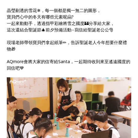
晶瑩剔透的雪花❄，每一個都是獨一無二的圖形，
寶貝們心中的冬天有哪些元素呢🤗?
一起來動動手，透過指甲彩繪將雪之國度🏰分享給大家，
這次還結合聖誕節🎄前夕預備活動--寫信給聖誕老公公🎅
現場老師帶領寶貝們拿起紙筆✏，告訴聖誕老人今年想要什麼禮
物🎁
AQmore會將大家的信寄給Santa，一起期待收到來至遙遠國度的
回信吧💙