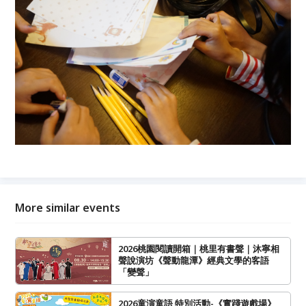
More similar events
2026桃園閱讀開箱｜桃里有書聲｜沐寧相
聲說演坊《聲動龍潭》經典文學的客語
「變聲」
2026童演童語 特別活動-《實踐遊戲場》