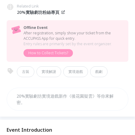
Related Link
20%實驗劇坊粉絲專頁
Offline Event
After registration, simply show your ticket from the
ACCUPASS App for quick entry.
Entry rules are primarily set by the event organizer.
How to Collect Tickets?
古裝
實境解謎
實境遊戲
戲劇
20%實驗劇坊實境遊戲新作《後花園疑雲》等你來解
密。
Event Introduction