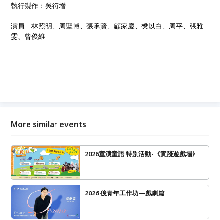
執行製作：吳衍增
演員：林照明、周聖博、張承賢、顧家慶、樊以白、周平、張雅
雯、曾俊維
More similar events
2026童演童語 特別活動-《實踐遊戲場》
2026 後青年工作坊—戲劇篇