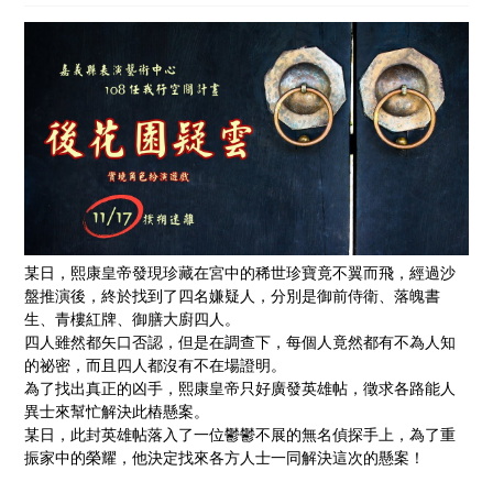
某日，熙康皇帝發現珍藏在宮中的稀世珍寶竟不翼而飛，經過沙
盤推演後，終於找到了四名嫌疑人，分別是御前侍衛、落魄書
生、青樓紅牌、御膳大廚四人。
四人雖然都矢口否認，但是在調查下，每個人竟然都有不為人知
的祕密，而且四人都沒有不在場證明。
為了找出真正的凶手，熙康皇帝只好廣發英雄帖，徵求各路能人
異士來幫忙解決此樁懸案。
某日，此封英雄帖落入了一位鬱鬱不展的無名偵探手上，為了重
振家中的榮耀，他決定找來各方人士一同解決這次的懸案！