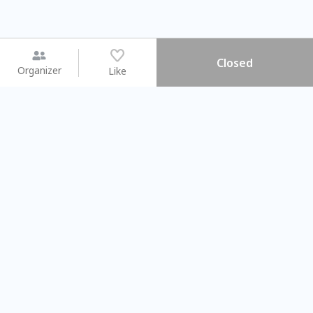
Closed
Organizer
Like
You may like
2026.08.15 (Sat) - 08.22 (Sat)
2026.08.15 (Sat) - 0
【親子手作體驗】哈東派對！
「共織宇宙」
比哈皮、東窩蕊
共織宇宙】 
Taipei City
New Taipei C