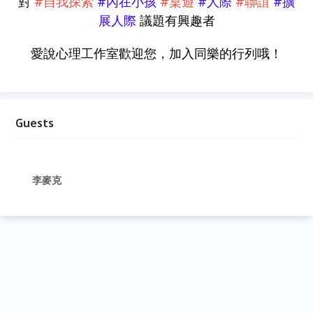
對
#自我探索
#內在小孩
#桌遊
#人際
#聯誼
#擴
展人際
議題有興趣者
愛說心理工作室歡迎您，加入同樂的行列哦！
Guests
李麥克