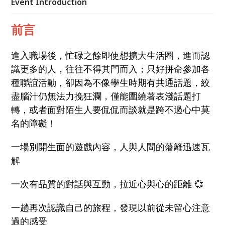
Event Introduction
前言
進入職場後，忙碌之餘即使想擴大生活圈，進而認
識更多的人，往往不得其門而入；只好拼命參加各
種聯誼活動，卻因為不像學生時期有共通話題，絞
盡腦汁仍無法力挽狂瀾，僅能圍繞著表淺話題打
轉，或者面對陌生人要侃侃而談就是跨不過心中莫
名的障礙！
一場別開生面的遊戲內容，人與人間的藩籬迅速瓦
解
一次有品質的對話與互動，拉近心與心的距離 💞
一趟再次認識自己的旅程，發現以前從未留心注意
過的感受