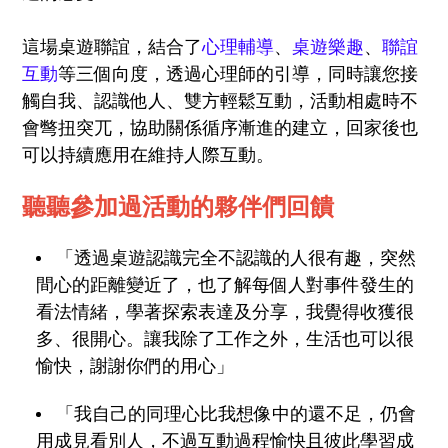
這場桌遊聯誼，結合了
心理輔導
、
桌遊樂趣
、
聯誼
互動
等三個向度，透過心理師的引導，同時讓您接
觸自我、認識他人、雙方輕鬆互動，活動相處時不
會彆扭突兀，協助關係循序漸進的建立，回家後也
可以持續應用在維持人際互動。
聽聽參加過活動的夥伴們回饋
「透過桌遊認識完全不認識的人很有趣，突然
間心的距離變近了，也了解每個人對事件發生的
看法情緒，學著探索表達及分享，我覺得收獲很
多、很開心。讓我除了工作之外，生活也可以很
愉快，謝謝你們的用心」
「我自己的同理心比我想像中的還不足，仍會
用成見看別人，不過互動過程愉快且彼此學習成