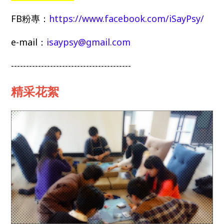
FB粉專：
https://www.facebook.com/iSayPsy/
e-mail：
isaypsy@gmail.com
----------------------------------------
精采花絮