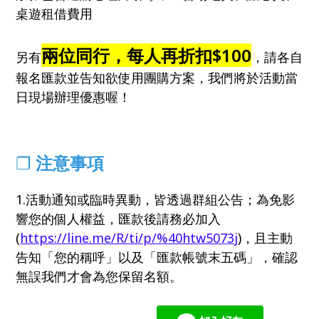
桌遊租借費用
兩位同行，每人再折扣$100
另有
，請各自
報名匯款並告知欲使用團購方案，我們將於活動當
日現場辦理優惠喔！
❐
注意事項
1.活動通知或臨時異動，皆透過群組公告；為免影
響您的個人權益，匯款後請務必加入
(
https://line.me/R/ti/p/%40htw5073j
)，且主動
告知「您的稱呼」以及「匯款帳號末五碼」，確認
無誤我們才會為您保留名額。