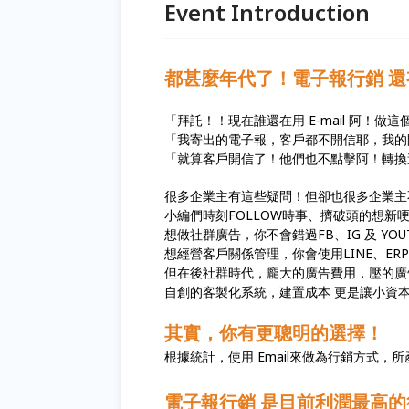
Event Introduction
都甚麼年代了！電子報行銷 
「拜託！！現在誰還在用 E-mail 阿！做
「我寄出的電子報，客戶都不開信耶，我的
「就算客戶開信了！他們也不點擊阿！轉換
很多企業主有這些疑問！但卻也很多企業主
小編們時刻FOLLOW時事、擠破頭的想新
想做社群廣告，你不會錯過FB、IG 及 YOU
想經營客戶關係管理，你會使用LINE、ERP 
但在後社群時代，龐大的廣告費用，壓的廣
自創的客製化系統，建置成本 更是讓小資
其實，你有更聰明的選擇！
根據統計，使用 Email來做為行銷方式，所產
電子報行銷 是目前利潤最高