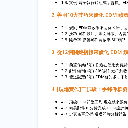
1-3. 案例-電子報行銷組成，會員、
2. 善用10大技巧來優化 EDM 績
2-1. 規則-EDM沒效果不是你的錯
2-2. 技巧-郵件設計、圖文排版、內
2-3. 開啟率-影響郵件開啟率 3巨頭?!
3. 從12個關鍵指標來優化 EDM 
3-1. 前置作業(5項)-你還在使用免
3-2. 郵件編輯(4項)-80%郵件進不
3-3. 發送設定(3項)-EDM發的多，
4. [現場實作]三步驟上手郵件群發
4-1. 頂級EDM群發工具-現在就來
4-2. 精美郵件10分鐘完成-EDM設
4-3. 忠實名單分析-透過即時分析