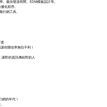
率、最佳發送時間、EDM模板設計等。
效優化程序。
報行銷工具。
著度
題讓你開信率無往不利！
銷，讓對的資訊傳給對的人
網行銷的年代！
念。