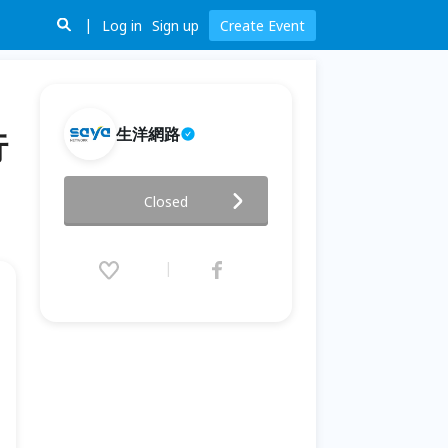
Log in
Sign up
Create Event
生洋網路
行
||會員新經濟|| 黃金會員忠誠計
Closed
畫！EDM電子報行銷操作術！
2019.12.20 (Fri) 14:00 - 18:00
(GMT+8)