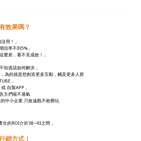
還有效果嗎？
這個沒用！」
開信率不到5%」
這麼差，看不見成效！」
不知道該如何解決，
哽，為的就是想創造更多互動，觸及更多人群
TUBE，
或 自製APP，
告主們喘不過氣
本的中小企業 只敢遠觀不敢褻玩
生的ROI介於38~43之間，
的行銷方式！