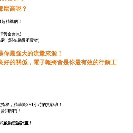
那麼高呢？
實超精準的！
準黃金會員)
牌 (潛在超級消費者)
是你最強大的流量來源！
良好的關係，電子報將會是你最有效的行銷工
化指標，精華於3+1小時的實戰班！
的營銷部門！
式啟動忠誠計畫！