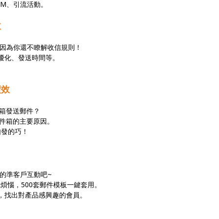
EDM、引流活動。
效
，是因為你還不瞭解收信規則！
容優化、發送時間等。
績效
費郵箱發送郵件？
到收件箱的主要原因。
不如發的巧！
跟你的準客戶互動吧~
計免煩惱，500套郵件模板一鍵套用。
報告，找出對產品感興趣的會員。