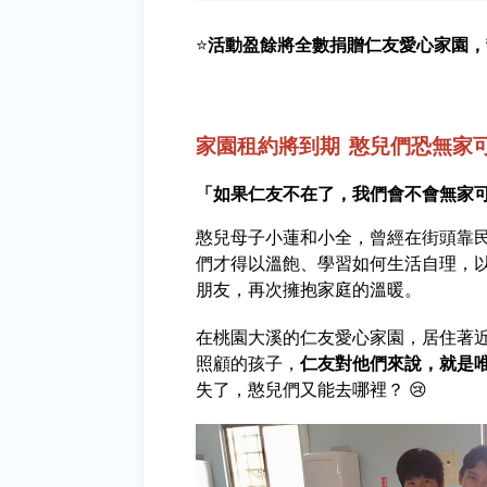
⭐
活動盈餘將全數捐贈仁友愛心家園，
家園租約將到期
憨兒們恐無家
「如果仁友不在了，我們會不會無家
憨兒母子小蓮和小全，曾經在街頭靠
們才得以溫飽、學習如何生活自理，
朋友，再次擁抱家庭的溫暖。
在桃園大溪的仁友愛心家園，居住著近
照顧的孩子，
仁友對他們來說，就是
失了，憨兒們又能去哪裡？ 😢