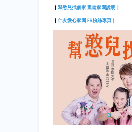
｜
幫憨兒找個家 重建家園說明
｜
｜
仁友愛心家園 FB粉絲專頁
｜