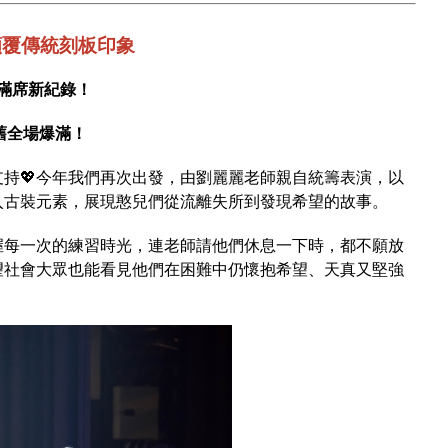
顛覆傳統刻板印象
動滿席新紀錄！
依舊全場爆滿！
持💖今年我們再次出發，由劉麗麗老師親自統籌表演，以
入古裝元素，展現憨兒們從流離失所到發現希望的故事。
握每一次的練習時光，連老師請他們休息一下時，都不願放
望社會大眾也能看見他們在困難中仍懷抱希望、天真又堅強