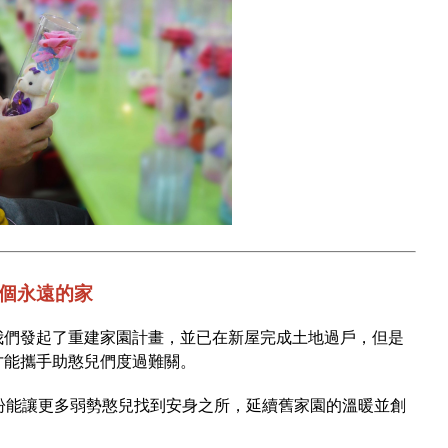
個永遠的家
我們發起了重建家園計畫，並已在新屋完成土地過戶，但是
才能攜手助憨兒們度過難關。
盼能讓更多弱勢憨兒找到安身之所，延續舊家園的溫暖並創