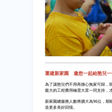
重建新家園 邀您一起給憨兒一
為了讓憨兒們不用再擔心無家可歸，
龐大的工程費用極需大眾一同支持，
新家園總服務人數將擴大為96位，期
造更多美好回憶。