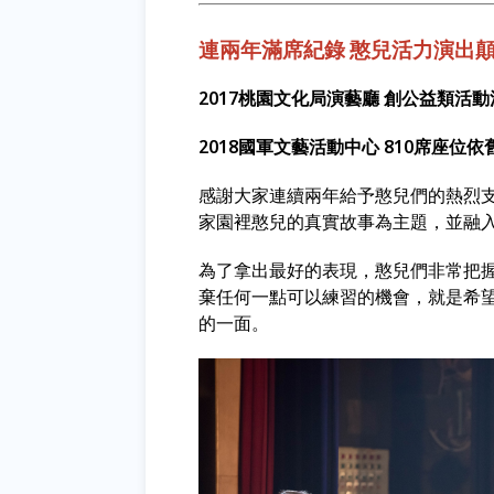
連兩年滿席紀錄
憨兒活力演出
2017桃園文化局演藝廳 創公益類活
2018國軍文藝活動中心 810席座位
感謝大家連續兩年給予憨兒們的熱烈支
家園裡憨兒的真實故事為主題，並融
為了拿出最好的表現，憨兒們非常把
棄任何一點可以練習的機會，就是希
的一面。