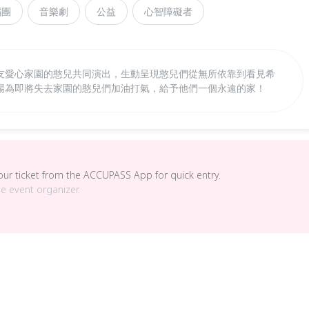
蹈團
音樂劇
公益
心智障礙者
友愛心家園的憨兒共同演出，生動呈現憨兒們從無所依靠到看見希
場為即將失去家園的憨兒們加油打氣，給予他們一個永遠的家！
your ticket from the ACCUPASS App for quick entry.
he event organizer.