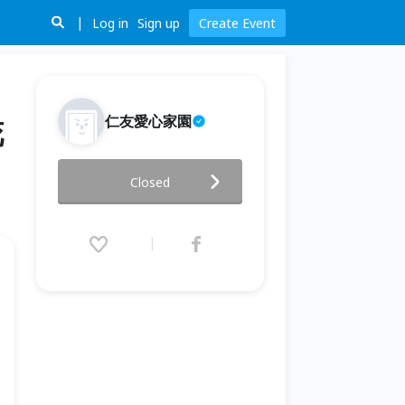
Log in
Sign up
Create Event
仁友愛心家園
花
2019仁友重建家園慈善音樂劇 憨
Closed
兒的夢想家—桃花源
2019.11.09 (Sat) 19:00 - 21:00
(GMT+8)