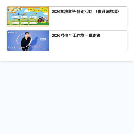
2026童演童語 特別活動-《實踐遊戲場》
2026 後青年工作坊—戲劇篇