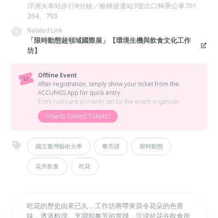
浮洲火車站步行8分鐘／板橋捷運站3號出口轉乘公車701、
264、793
Related Link
「限時動態超領域國際展」【環境生機與飲食文化工作
坊】
Offline Event
After registration, simply show your ticket from the
ACCUPASS App for quick entry.
Entry rules are primarily set by the event organizer.
How to Collect Tickets?
國立臺灣藝術大學
餐芳譜
限時動態
花卉飲食
吃花
吃花的歷史由來已久，工作坊將帶來當令花朵的色香
味，透過料理、烹調和餐芳的實踐，沉浸於花卉飲食所