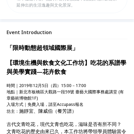
延伸出的生活逸趣與文化景深。
Event Introduction
「限時動態超領域國際展」
【環境生機與飲食文化工作坊】吃花的系譜學
與美學實踐—花卉飲食
時間｜2019年12月5日（四）15:00－17:00
地點｜新北市板橋區大觀路一段59號 臺藝大國際事務處講堂 (有
章藝術博物館1F)
入場方式｜免費入場，請至Accupass報名
施靜宜、陳威伯（餐芳譜）
坊主：
古代文青吃花，現代文青也吃花，滋味是否有所不同？
文青吃花的歷史由來已久，本工作坊將帶領學員體驗當令