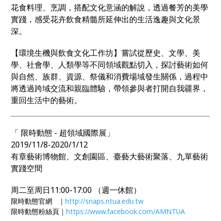
花食料理、烹調，搭配文化意涵的解說，透過餐芳的美學
實踐，感受花卉飲食精髓所延伸出的生活逸趣與文化景
深。
【環境生機與飲食文化工作坊】嘗試從歷史、文學、美
學、社會學、人類學等不同領域觀點切入，探討藝術如何
與自然、族群、資源、祭儀和消費場域發生關係，過程中
將透過跨域交流和親臨體驗，帶領參與者打開自我疆界，
重回生活中的藝術。
「 限時動態 - 超領域國際展」
2019/11/8-2020/1/12
有章藝術博物館、文創園區、臺藝大藝術聚落、九單藝術
實踐空間
周二至周日11:00-17:00 （週一休館）
限時動態官網 ｜
http://snaps.ntua.edu.tw
限時動態粉絲頁｜
https://www.facebook.com/AMNTUA