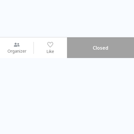
Closed
Organizer
Like
You may like
2026.08.15 (Sat) - 08.22 (Sat)
2026.08.15 (Sat) - 08.