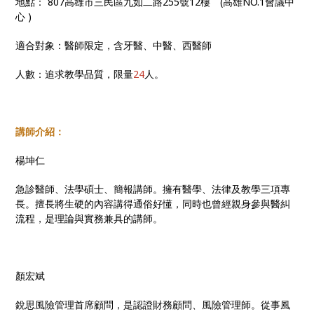
地點： 807高雄市三民區九如二路255號12樓 (高雄NO.1會議中
心 )
適合對象：醫師限定，含牙醫、中醫、西醫師
人數：追求教學品質，限量
24
人。
講師介紹：
楊坤仁
急診醫師、法學碩士、簡報講師。擁有醫學、法律及教學三項專
長。擅長將生硬的內容講得通俗好懂，同時也曾經親身參與醫糾
流程，是理論與實務兼具的講師。
顏宏斌
銳思風險管理首席顧問，是認證財務顧問、風險管理師。從事風