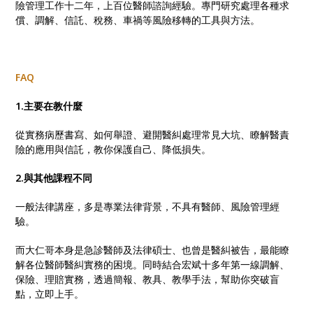
險管理工作十二年，上百位醫師諮詢經驗。專門研究處理各種求
償、調解、信託、稅務、車禍等風險移轉的工具與方法。
FAQ
1.主要在教什麼
從實務病歷書寫、如何舉證、避開醫糾處理常見大坑、瞭解醫責
險的應用與信託，教你保護自己、降低損失。
2.與其他課程不同
一般法律講座，多是專業法律背景，不具有醫師、風險管理經
驗。
而大仁哥本身是急診醫師及法律碩士、也曾是醫糾被告，最能瞭
解各位醫師醫糾實務的困境。同時結合宏斌十多年第一線調解、
保險、理賠實務，透過簡報、教具、教學手法，幫助你突破盲
點，立即上手。