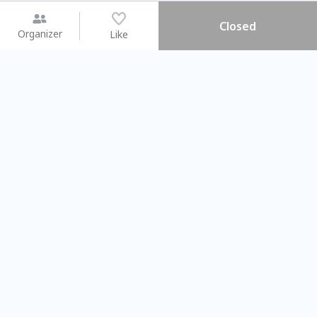
Closed
Organizer
Like
You may like
2026.08.15 (Sat) - 08.22 (Sat)
2026.08.15 (Sat) - 0
【親子手作體驗】哈東派對！
「共織宇宙」
比哈皮、東窩蕊
共織宇宙】 
Taipei City
New Taipei C
#
歡迎新手
1159
11
#
植物生態瓶