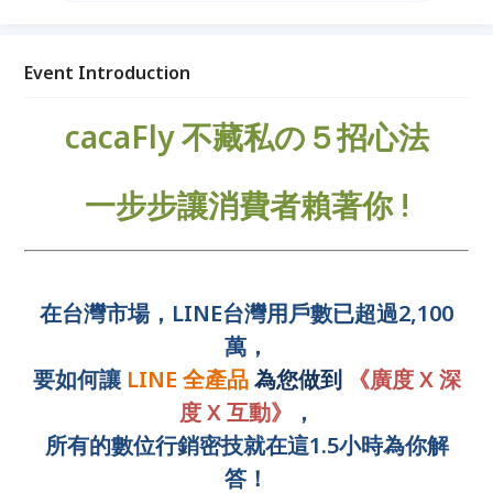
晉升數位媒體達人！
Event Introduction
cacaFly 不藏私の５招心法
一步步讓消費者賴著你 !
在台灣市場，LINE台灣用戶數已超過2,100
萬，
要如何讓
LINE 全產品
為您做到
《
廣度 X 深
度 X 互動》
，
所有的數位行銷密技就在這1.5小時為你解
答！