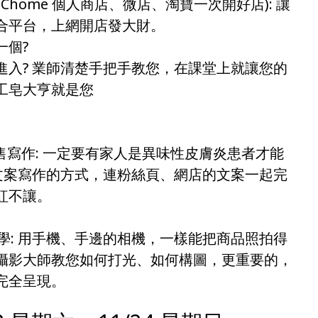
Chome 個人商店、微店、淘寶一次開好店): 讓
合平台，上網開店發大財。
一個?
進入? 業師清楚手把手教您，在課堂上就讓您的
工皂大亨就是您
售寫作: 一定要有家人是異味性皮膚炎患者才能
您文案寫作的方式，連粉絲頁、網店的文案一起完
紅不讓。
美學: 用手機、手邊的相機，一樣能把商品照拍得
攝影大師教您如何打光、如何構圖，更重要的，
完全呈現。