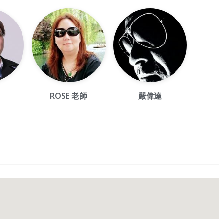
ROSE 老師
嚴偉達