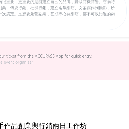
物很重要，更重要的是能建立自己的品牌，賺取商機商譽。杏陽特
創業、傳統行銷、社群行銷，建立兩岸網店、文案寫作到攝影，所
一次搞定。是想要兼營副業，甚或專心開網店，都不可以錯過的兩
your ticket from the ACCUPASS App for quick entry.
he event organizer.
手作品創業與行銷兩日工作坊