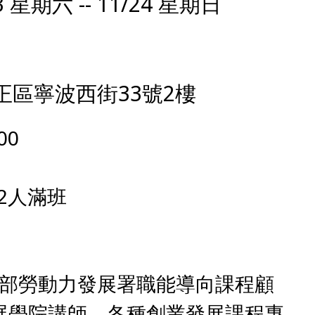
3 星期六 -- 11/24 星期日
程
正區寧波西街33號2樓
00
2人滿班
動部勞動力發展署職能導向課程顧
展學院講師，各種創業發展課程專