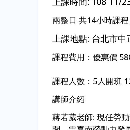
上課時間: 108 11/2
兩整日 共14小時課
上課地點: 台北市中
課程費用：優惠價 58
課程人數：5人開班 1
講師介紹
蔣若葳老師: 現任勞
問、雲嘉南勞動力發