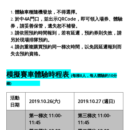
體驗車種隨機發放，不得選擇。
於
中4A
門口，並出示QRCode，即可領入場券、體驗
券，請妥善保管，遺失恕不補發。
請依照預約時間報到，若有延遲，預約券則失效，請
另於現場排隊預約。
請勿重複購買預約同一梯次時間，以免因延遲報到而
失去預約資格。
模擬賽車體驗時程表
(
每
梯8人，每人體驗約10分
鐘)
活動
2019.10.26(
六)
2019.10.27 (
週日)
日期
第一梯次 11:00-
第三梯次 11:00-
11:45
11:45