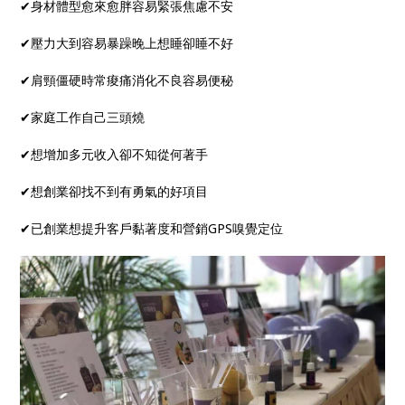
✔身材體型愈來愈胖容易緊張焦慮不安
✔壓力大到容易暴躁晚上想睡卻睡不好
✔肩頸僵硬時常痠痛消化不良容易便秘
✔家庭工作自己三頭燒
✔想增加多元收入卻不知從何著手
✔想創業卻找不到有勇氣的好項目
✔已創業想提升客戶黏著度和營銷GPS嗅覺定位