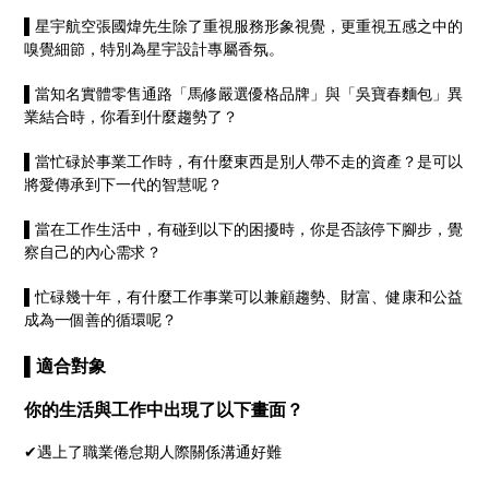
▌星宇航空張國煒先生除了重視服務形象視覺，更重視五感之中的
嗅覺細節，特別為星宇設計專屬香氛。
▌
當知名實體零售通路「馬修嚴選優格品牌」與「吳寶春麵包」異
業結合時，你看到什麼趨勢了？
▌
當忙碌於事業工作時，有什麼東西是別人帶不走的資產？是可以
將愛傳承到下一代的智慧呢？
▌
當在工作生活中，有碰到以下的困擾時，你是否該停下腳步，覺
察自己的內心需求？
▌忙碌幾十年，有什麼工作事業可以兼顧趨勢、財富、健康和公益
成為一個善的循環呢？
▌適合對象
你的生活與工作中出現了以下畫面？
✔遇上了職業倦怠期人際關係溝通好難