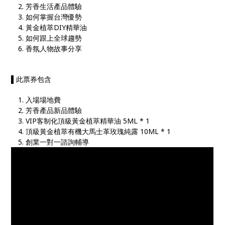
芳香生活產品體驗
如何掌握台灣優勢
黃金植萃DIY精華油
如何跟上全球趨勢
香氛人物故事分享
▌此票券包含
入場場地費
芳香產品新品體驗
VIP客制化頂級黃金植萃精華油 5ML * 1
頂級黃金植萃有機大馬士革玫瑰純露 10ML * 1
創業一對一諮詢輔導