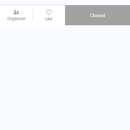
Closed
Organizer
Like
You may like
2026.08.15 (Sat) - 08.22 (Sat)
2026.08.15 (Sat) - 08
【親子手作體驗】哈東派對！
「共織宇宙」
比哈皮、東窩蕊
共織宇宙】 七
Taipei City
New Taipei C
#
歡迎新手
993
9
#
植物生態瓶