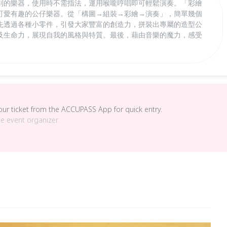
別的樂器，使用時不需指法，運用喉嚨哼唱即可輕鬆演奏。「彩繪
可愛有趣的公仔樂器。從「構圖→組裝→彩繪→演奏」，簡單幾個
先透過各種小零件，引發大家豐富的創造力，拼裝出專屬的造型公
及生命力，展現自我的風格與特質。最後，藉由音樂的魔力，感受
your ticket from the ACCUPASS App for quick entry.
he event organizer.